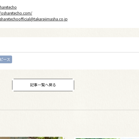
haretecho
//osharetecho.com/
sharetechoofficial@takarajimasha.co.jp
ピース
記事一覧へ戻る