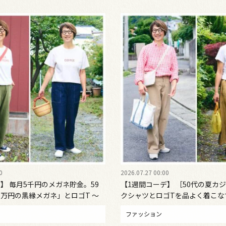
0
2026.07.27 00:00
】 毎月5千円のメガネ貯金。59
【1週間コーデ】 ［50代の夏カ
6万円の黒縁メガネ」とロゴT ～
クシャツとロゴTを品よく着こな
#022 Emi Kirino～
曜日・火曜日〉#022 Emi Kirino
ファッション