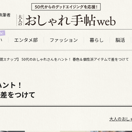
執筆者
い
エンタメ部
ファッション
暮らし
脳活
週間スナップ】 50代のおしゃれさんをハント！ 春色＆個性派アイテムで差をつけて
ハント！
で差をつけて
大人のおし