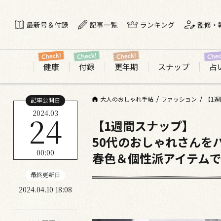
最新号＆付録
記事一覧
ランキング
監修・
健康
付録
更年期
スナップ
占
大人のおしゃれ手帖
ファッション
【1
記事公開日
2024.03
24
【1週間スナップ】
50代のおしゃれさんを
00:00
春色＆個性派アイテム
最終更新日
2024.04.10 18:08