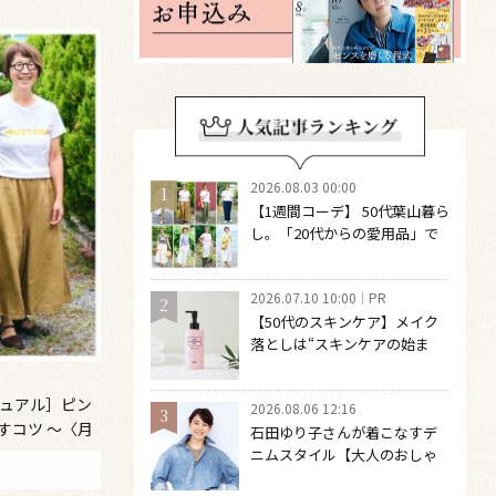
2026.08.03 00:00
【1週間コーデ】 50代葉山暮ら
し。「20代からの愛用品」で
つくる大人の夏カジュアル8選
～ 桐野恵美さん #022 Emi
2026.07.10 10:00
PR
Kirino～
【50代のスキンケア】メイク
落としは“スキンケアの始ま
り“！ 落とした後の肌がうるお
いに満ちる、新発想のクレン
ジュアル］ピン
2026.08.06 12:16
ジングオイル
すコツ ～〈月
石田ゆり子さんが着こなすデ
 ～
ニムスタイル【大人のおしゃ
れの最適解】 引き算をするほ