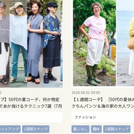
0
2026.08.01 00:00
ップ】50代の夏コーデ、何か物足
【１週間コーデ】 ［50代の夏休
物であか抜けるテクニック7選（7月
クちんパンツ＆海の家の大人ワン
）
日・日曜日〉#022 Emi Kirino
ファッション
セットアップ
1週間スナップ
着こなし
趣味
1週間スナップ