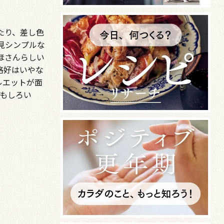
たり、差し色
見シンプルな
ほさんらしい
格好はいやな
ルエットが面
おもしろい