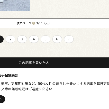
次のページ
3/19（火）
2
3
4
5
6
7
この記事を書いた人
れ手帖編集部
、美容、更年期対策など、50代女性の暮らしを豊かにする記事を毎日更
・文章の無断転載はご遠慮ください