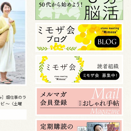
み］畑仕事のラ
ピ ～〈土曜
～