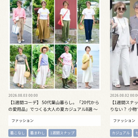
2026.08.03 00:00
2026.08.02 00:0
【1週間コーデ】 50代葉山暮らし。「20代から
【1週間スナ
の愛用品」でつくる大人の夏カジュアル8選 ～
りない？ 小
桐野恵美さん #022 Emi Kirino～
28日～8月2日
ファッション
ファッション
着こなし
着まわし
1週間スナップ
カジュアル