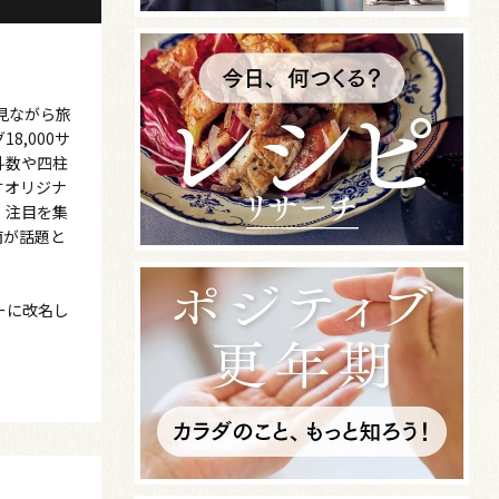
見ながら旅
,000サ
斗数や四柱
すオリジナ
、注目を集
南が話題と
ーに改名し