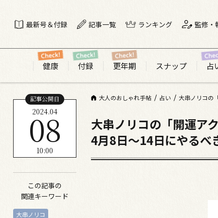
最新号＆付録
記事一覧
ランキング
監修・
健康
付録
更年期
スナップ
占
大人のおしゃれ手帖
占い
大串ノリコの「
記事公開日
2024.04
08
大串ノリコの「開運ア
4月8日～14日にやるべ
10:00
この記事の
関連キーワード
大串ノリコ