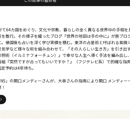
この記事の監修者
かけて64カ国をめぐり、文化や宗教、暮らしの全く異なる世界中の手相を
を敢行。その様子を綴ったブログ『世界の地図は手の中に』が旅ブログ18
に。帰国後も占いを深く学び実績を積む。東洋の占星術と呼ばれる紫微
星気学など様々な術を組み合わせて、「その人らしい生き方」を引き出
来照術（イルミナフォーチュン）』で幸せな人生へ導く手法を編み出し
番組『突然ですが占ってもいいですか？』（フジテレビ系）で的確な指
鑑定予約は4年待ち。
TIONS」の関口メンディーさんが、大串さんの指南により関口 メンディー
題！