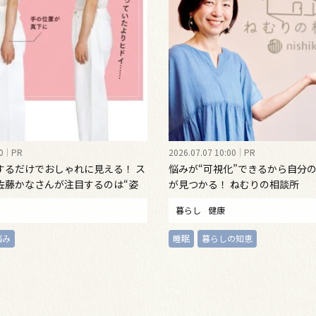
0
PR
2026.07.07 10:00
PR
するだけでおしゃれに見える！ ス
悩みが“可視化”できるから自分
佐藤かなさんが注目するのは“姿
が見つかる！ ねむりの相談所
インナーウェア
暮らし
健康
悩み
睡眠
暮らしの知恵