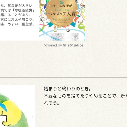
Powered by 
GliaStudios
M
u
t
e
始まりと終わりのとき。
不要なものを捨てたりやめることで、新
れそう。