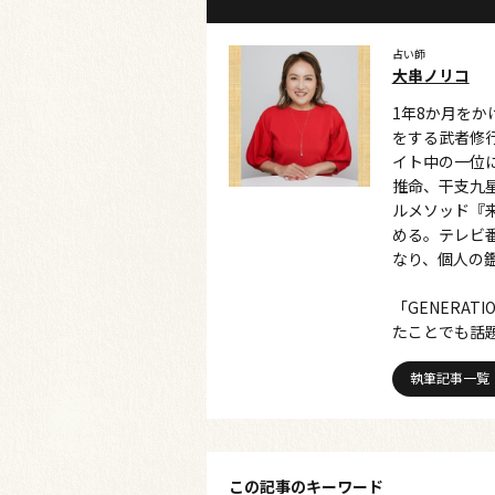
占い師
大串ノリコ
1年8か月を
をする武者修行
イト中の一位
推命、干支九
ルメソッド『
める。テレビ
なり、個人の
「GENERA
たことでも話
執筆記事一覧
この記事のキーワード