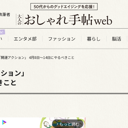
執筆者
い
エンタメ部
ファッション
暮らし
脳活
開運アクション」 4月8日～14日にやるべきこと
クション」
きこと
もっと読む
arrow_forward_ios