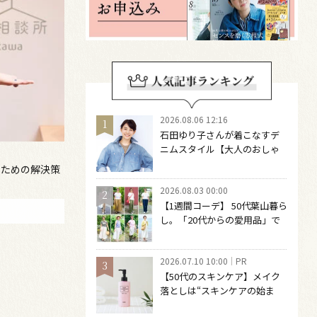
2026.08.06 12:16
石田ゆり子さんが着こなすデ
ニムスタイル【大人のおしゃ
れの最適解】 引き算をするほ
のための解決策
どファッションは自由になる
2026.08.03 00:00
【1週間コーデ】 50代葉山暮ら
し。「20代からの愛用品」で
つくる大人の夏カジュアル8選
～ 桐野恵美さん #022 Emi
2026.07.10 10:00
PR
Kirino～
【50代のスキンケア】メイク
落としは“スキンケアの始ま
り“！ 落とした後の肌がうるお