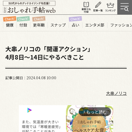
健康
付録
更年期
スナップ
占い
エンタメ部
ファッショ
大串ノリコの「開運アクション」
4月8日～14日にやるべきこと
記事公開日
2024.04
08
10:00
大串ノリコ
もっと読む
arrow_forward_ios