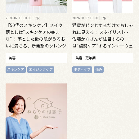
2026.07.10 10:00
PR
2026.07.07 10:00
PR
【50代のスキンケア】メイク
猫背がピンとするだけでおしゃ
落としは“スキンケアの始ま
れに見える！ スタイリスト・
り“！ 落とした後の肌がうるお
佐藤かなさんが注目するの
いに満ちる、新発想のクレンジ
は“姿勢ケア”するインナーウェ
ングオイル
ア
美容
美容
更年期
スキンケア
エイジングケア
ボディケア
悩み