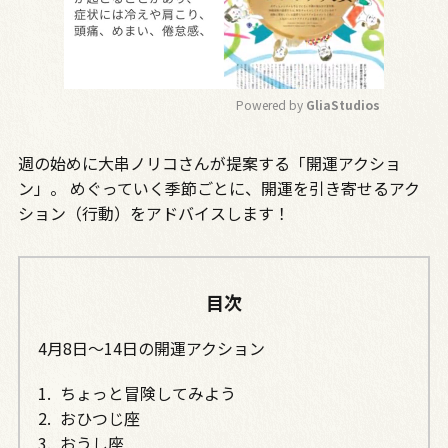
Powered by 
GliaStudios
M
週の始めに大串ノリコさんが提案する「開運アクショ
u
t
ン」。 めぐっていく季節ごとに、開運を引き寄せるアク
e
ション（行動）をアドバイスします！
目次
4月8日～14日の開運アクション
ちょっと冒険してみよう
おひつじ座
おうし座