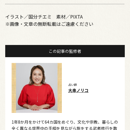
イラスト／国分チエミ 素材／PIXTA
※画像・文章の無断転載はご遠慮ください
この記事の監修者
占い師
大串ノリコ
1年8か月をかけて64カ国をめぐり、文化や宗教、暮らしの
全く異なる世界中の手相を見ながら旅をする武者修行を敢