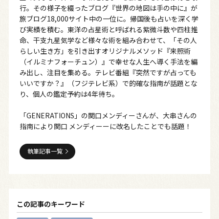
行。その様子を綴ったブログ『世界の地図は手の中に』が
旅ブログ18,000サイト中の一位に。帰国後も占いを深く学
び実績を積む。東洋の占星術と呼ばれる紫微斗数や四柱推
命、干支九星気学など様々な術を組み合わせて、「その人
らしい生き方」を引き出すオリジナルメソッド『来照術
（イルミナフォーチュン）』で幸せな人生へ導く手法を編
み出し、注目を集める。テレビ番組『突然ですが占っても
いいですか？』（フジテレビ系）で的確な指南が話題とな
り、個人の鑑定予約は4年待ち。
「GENERATIONS」の関口メンディーさんが、大串さんの
指南により関口 メンディーーに改名したことでも話題！
執筆記事一覧
この記事のキーワード