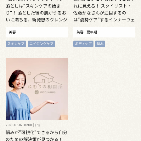
落としは“スキンケアの始ま
れに見える！ スタイリスト・
り“！ 落とした後の肌がうるお
佐藤かなさんが注目するの
いに満ちる、新発想のクレンジ
は“姿勢ケア”するインナーウェ
ングオイル
ア
美容
美容
更年期
スキンケア
エイジングケア
ボディケア
悩み
2026.07.07 10:00
PR
悩みが“可視化”できるから自分
のための解決策が見つかる！