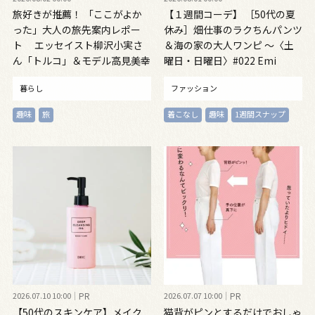
旅好きが推薦！ 「ここがよか
【１週間コーデ】 ［50代の夏
った」大人の旅先案内レポー
休み］畑仕事のラクちんパンツ
ト エッセイスト柳沢小実さ
＆海の家の大人ワンピ ～〈土
ん「トルコ」＆モデル高見美幸
曜日・日曜日〉#022 Emi
さん「韓国」
Kirino～
暮らし
ファッション
趣味
旅
着こなし
趣味
1週間スナップ
2026.07.10 10:00
PR
2026.07.07 10:00
PR
【50代のスキンケア】メイク
猫背がピンとするだけでおしゃ