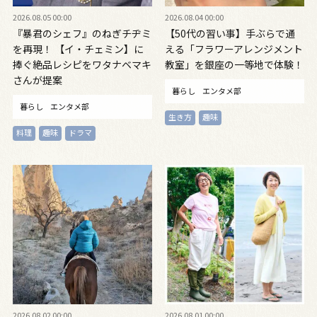
2026.08.05 00:00
2026.08.04 00:00
『暴君のシェフ』のねぎチヂミ
【50代の習い事】手ぶらで通
を再現！ 【イ・チェミン】に
える「フラワーアレンジメント
捧ぐ絶品レシピをワタナベマキ
教室」を銀座の一等地で体験！
さんが提案
暮らし
エンタメ部
暮らし
エンタメ部
生き方
趣味
料理
趣味
ドラマ
2026.08.02 00:00
2026.08.01 00:00