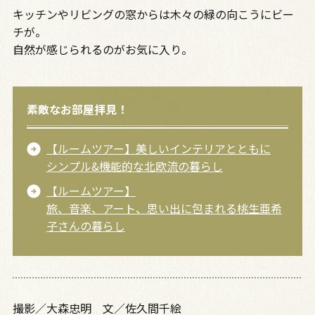
キッチンやリビングの窓からは木々の緑の向こうにビー
チが。
自然が感じられるのがお気に入り。
素敵なお部屋拝見！
【ルームツアー】美しいインテリアとともに
シンプル&機能的な北欧流の暮らし
【ルームツアー】
旅、音楽、アート、思い出に包まれる桃生亜希
子さんの暮らし
撮影／大森忠明 文／佐久間千絵