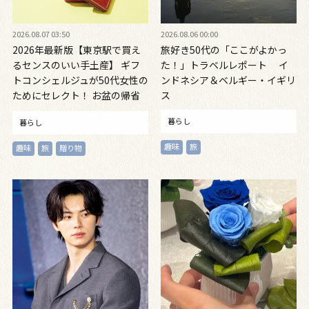
2026.08.07 03:50
2026.08.06 00:00
2026年最新版【東京駅で買え
旅好き50代の「ここがよかっ
るセンスのいい手土産】 ギフ
た！」トラベルレポート イ
トコンシェルジュが50代女性の
ンドネシア＆ベルギー・イギリ
ためにセレクト！ お盆の帰省
ス
に◎
暮らし
暮らし
趣味
旅
趣味
旅
贈り物