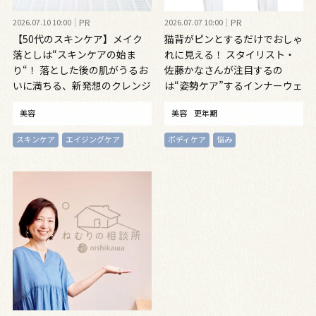
2026.07.10 10:00
PR
2026.07.07 10:00
PR
【50代のスキンケア】メイク
猫背がピンとするだけでおしゃ
落としは“スキンケアの始ま
れに見える！ スタイリスト・
り“！ 落とした後の肌がうるお
佐藤かなさんが注目するの
いに満ちる、新発想のクレンジ
は“姿勢ケア”するインナーウェ
ングオイル
ア
美容
美容
更年期
スキンケア
エイジングケア
ボディケア
悩み