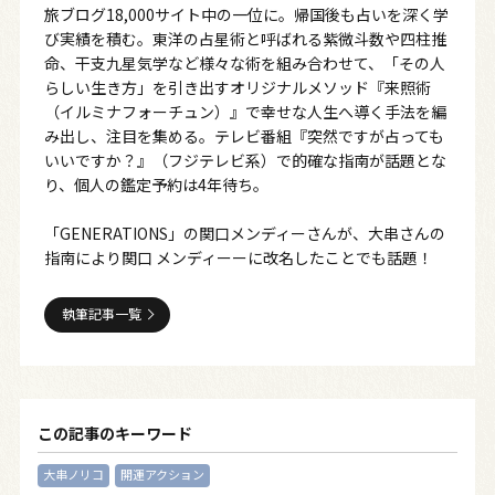
旅ブログ18,000サイト中の一位に。帰国後も占いを深く学
び実績を積む。東洋の占星術と呼ばれる紫微斗数や四柱推
命、干支九星気学など様々な術を組み合わせて、「その人
らしい生き方」を引き出すオリジナルメソッド『来照術
（イルミナフォーチュン）』で幸せな人生へ導く手法を編
み出し、注目を集める。テレビ番組『突然ですが占っても
いいですか？』（フジテレビ系）で的確な指南が話題とな
り、個人の鑑定予約は4年待ち。
「GENERATIONS」の関口メンディーさんが、大串さんの
指南により関口 メンディーーに改名したことでも話題！
執筆記事一覧
この記事のキーワード
大串ノリコ
開運アクション