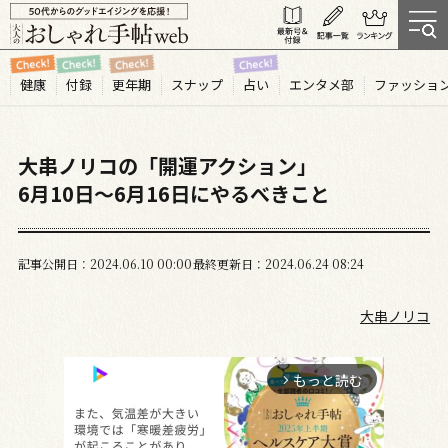
健康
付録
更年期
スナップ
占い
エンタメ部
ファッショ
大串ノリコの「開運アクション」
6月10日～6月16日にやるべきこと
記事公開日
2024.06
10
00:00
最終更新日
2024.06.24 08:24
大串ノリコ
もっと読む
arrow_forward_ios