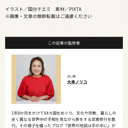
イラスト／国分チエミ 素材／PIXTA
※画像・文章の無断転載はご遠慮ください
この記事の監修者
占い師
大串ノリコ
1年8か月をかけて64カ国をめぐり、文化や宗教、暮らしの
全く異なる世界中の手相を見ながら旅をする武者修行を敢
行。その様子を綴ったブログ『世界の地図は手の中に』が