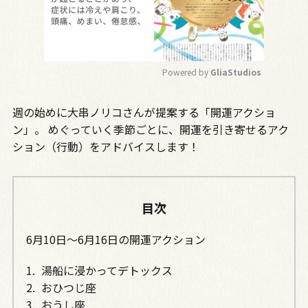
Powered by 
GliaStudios
M
週の始めに大串ノリコさんが提案する「開運アクショ
u
t
ン」。 めぐっていく季節ごとに、開運を引き寄せるアク
e
ション（行動）をアドバイスします！
目次
6月10日～6月16日の開運アクション
湯船に浸かってデトックス
おひつじ座
おうし座