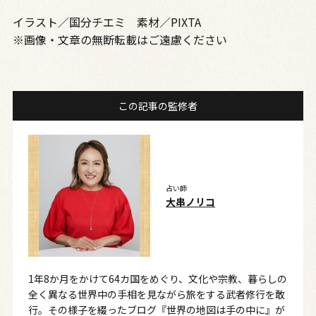
イラスト／国分チエミ 素材／PIXTA
※画像・文章の無断転載はご遠慮ください
この記事の監修者
占い師
大串ノリコ
1年8か月をかけて64カ国をめぐり、文化や宗教、暮らしの
全く異なる世界中の手相を見ながら旅をする武者修行を敢
行。その様子を綴ったブログ『世界の地図は手の中に』が