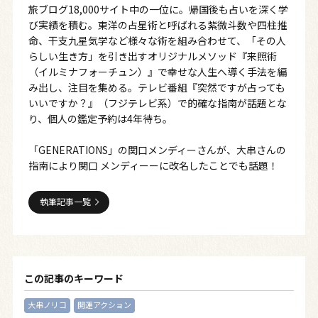
旅ブログ18,000サイト中の一位に。帰国後も占いを深く学
び実績を積む。東洋の占星術と呼ばれる紫微斗数や四柱推
命、干支九星気学など様々な術を組み合わせて、「その人
らしい生き方」を引き出すオリジナルメソッド『来照術
（イルミナフォーチュン）』で幸せな人生へ導く手法を編
み出し、注目を集める。テレビ番組『突然ですが占っても
いいですか？』（フジテレビ系）で的確な指南が話題とな
り、個人の鑑定予約は4年待ち。
「GENERATIONS」の関口メンディーさんが、大串さんの
指南により関口 メンディーーに改名したことでも話題！
執筆記事一覧
この記事のキーワード
大串ノリコ
開運アクション