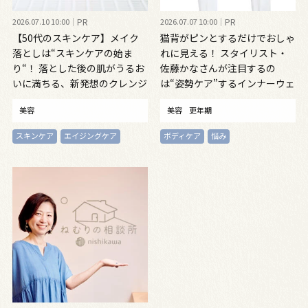
2026.07.10 10:00
PR
2026.07.07 10:00
PR
【50代のスキンケア】メイク
猫背がピンとするだけでおしゃ
落としは“スキンケアの始ま
れに見える！ スタイリスト・
り“！ 落とした後の肌がうるお
佐藤かなさんが注目するの
いに満ちる、新発想のクレンジ
は“姿勢ケア”するインナーウェ
ングオイル
ア
美容
美容
更年期
スキンケア
エイジングケア
ボディケア
悩み