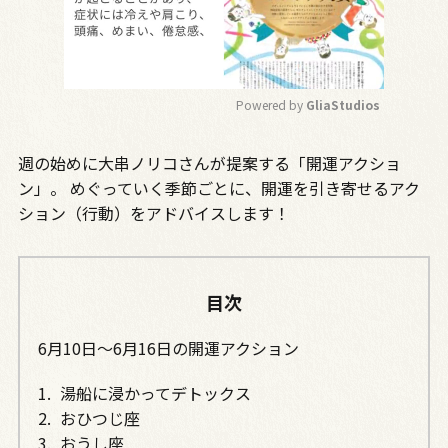
Powered by 
GliaStudios
M
週の始めに大串ノリコさんが提案する「開運アクショ
u
t
ン」。 めぐっていく季節ごとに、開運を引き寄せるアク
e
ション（行動）をアドバイスします！
目次
6月10日～6月16日の開運アクション
湯船に浸かってデトックス
おひつじ座
おうし座