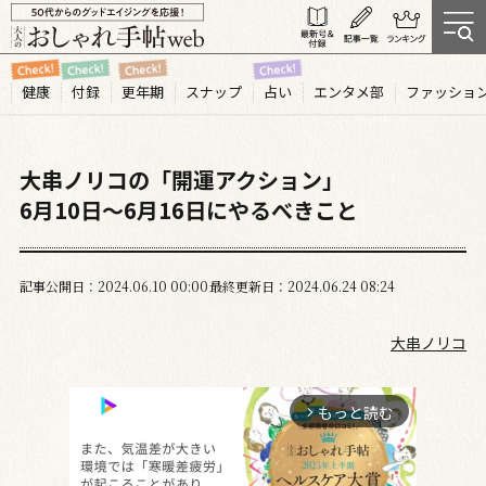
健康
付録
更年期
スナップ
占い
エンタメ部
ファッショ
大串ノリコの「開運アクション」
6月10日～6月16日にやるべきこと
記事公開日
2024.06
10
00:00
最終更新日
2024.06.24 08:24
大串ノリコ
もっと読む
arrow_forward_ios