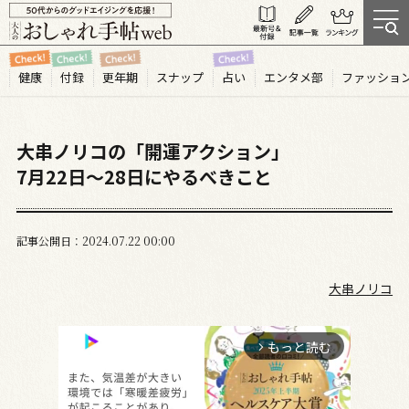
健康
付録
更年期
スナップ
占い
エンタメ部
ファッショ
大串ノリコの「開運アクション」
7月22日～28日にやるべきこと
記事公開日
2024.07
22
00:00
大串ノリコ
もっと読む
arrow_forward_ios