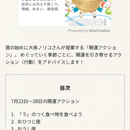
Powered by 
GliaStudios
M
週の始めに大串ノリコさんが提案する「開運アクショ
u
t
ン」。 めぐっていく季節ごとに、開運を引き寄せるアク
e
ション（行動）をアドバイスします！
目次
7月22日～28日の開運アクション
「う」のつく食べ物を食べよう
おひつじ座
おうし座