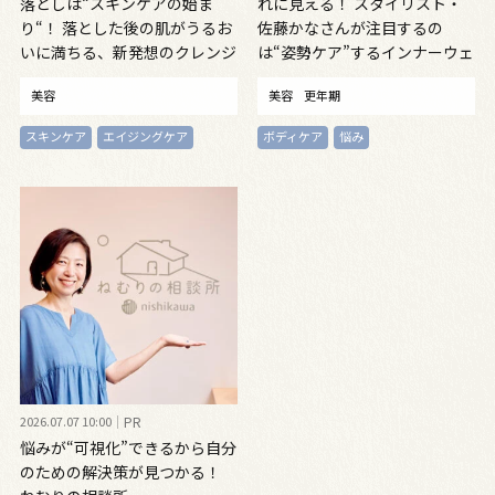
落としは“スキンケアの始ま
れに見える！ スタイリスト・
り“！ 落とした後の肌がうるお
佐藤かなさんが注目するの
いに満ちる、新発想のクレンジ
は“姿勢ケア”するインナーウェ
ングオイル
ア
美容
美容
更年期
スキンケア
エイジングケア
ボディケア
悩み
2026.07.07 10:00
PR
悩みが“可視化”できるから自分
のための解決策が見つかる！