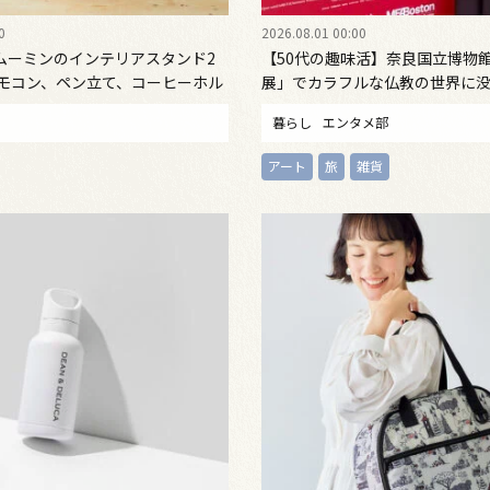
0
2026.08.01 00:00
ムーミンのインテリアスタンド2
【50代の趣味活】奈良国立博物
リモコン、ペン立て、コーヒーホル
展」でカラフルな仏教の世界に没
使い方無限大！ レザー調で高級感
回 正倉院展」速報も！》
暮らし
エンタメ部
デスクのアクセントに！ 大人のお
月号増刊
アート
旅
雑貨