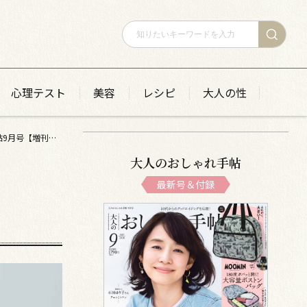
心理テスト
美容
レシピ
大人の性
H.P.FRANCEコラボ！ つばの形を自在に変えられる おしゃれハット 大人のおしゃれ手帖9月号【増刊号付録】
大人のおしゃれ手帖
最新号＆付録