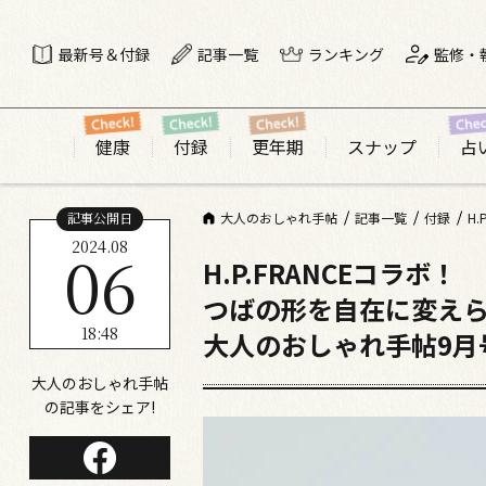
最新号＆付録
記事一覧
ランキング
監修・
健康
付録
更年期
スナップ
占
記事公開日
大人のおしゃれ手帖
記事一覧
付録
2024.08
06
H.P.FRANCEコラボ！
つばの形を自在に変えら
18:48
大人のおしゃれ手帖9月
大人のおしゃれ手帖
の記事をシェア!