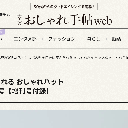
執筆者
い
エンタメ部
ファッション
暮らし
脳活
れる おしゃれハット
号【増刊号付録】