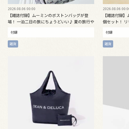
2026.08.06 00:00
2026.08.06 00:0
【雑誌付録】ムーミンのボストンバッグが登
【雑誌付録】
場！ 一泊二日の旅にちょうどいい♪ 夏の旅行や
個セット！ 
帰省に活躍する大容量サイズ 大人のおしゃれ
ダーにも◎ 
付録
付録
手帖9月号
も。お部屋や
しゃれ手帖９
雑貨
雑貨