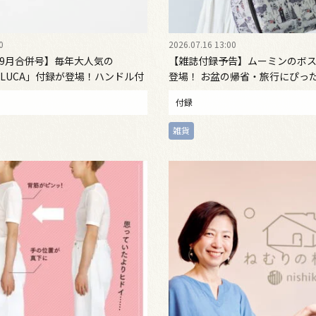
0
2026.07.16 13:00
・9月合併号】毎年大人気の
【雑誌付録予告】ムーミンのボ
DELUCA」付録が登場！ハンドル付
登場！ お盆の帰省・旅行にぴった
ボトルが付録の域を超えた名品だ
の旅に最適なトラベルバッグ見逃さ
付録
日発売
雑貨