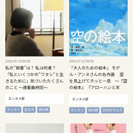
2026.07.24 00:00
2026.07.22 00:00
私の"肩書"は？ 私は何者？
「大人のための絵本」 モデ
「私といくつかの"ワタシ"と生
ル・アンヌさんの名作選 空
きるために」気づいたたくさん
を見上げてホッと一息 ～『空
のこと ～連載最終回〜
の絵本』 『アローハンと羊
モンゴルの雲の物語』～vol.46
エンタメ部
エンタメ部
エッセイ
生き方
読み物
エッセイ
読み物
50代モデルズ