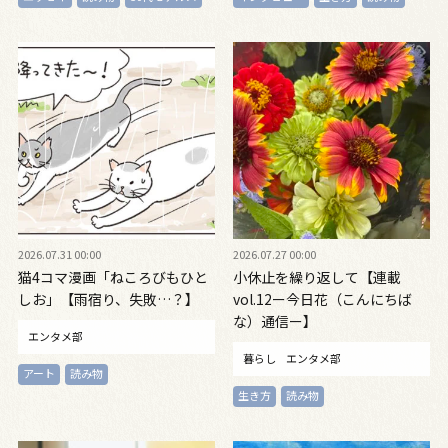
2026.07.31 00:00
2026.07.27 00:00
猫4コマ漫画「ねころびもひと
小休止を繰り返して【連載
しお」【雨宿り、失敗…？】
vol.12ー今日花（こんにちば
な）通信ー】
エンタメ部
暮らし
エンタメ部
アート
読み物
生き方
読み物