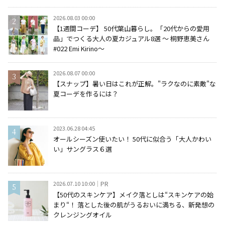
2026.08.03 00:00
【1週間コーデ】 50代葉山暮らし。「20代からの愛用
品」でつくる大人の夏カジュアル8選 ～ 桐野恵美さん
#022 Emi Kirino～
2026.08.07 00:00
【スナップ】暑い日はこれが正解。"ラクなのに素敵"な
夏コーデを作るには？
2023.06.28 04:45
オールシーズン使いたい！ 50代に似合う「大人かわい
い」サングラス６選
2026.07.10 10:00
PR
【50代のスキンケア】メイク落としは“スキンケアの始
まり“！ 落とした後の肌がうるおいに満ちる、新発想の
クレンジングオイル