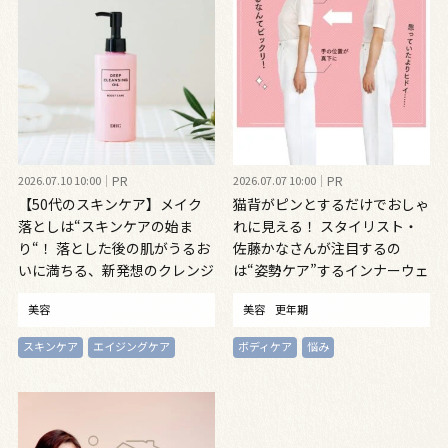
2026.07.10 10:00
PR
2026.07.07 10:00
PR
【50代のスキンケア】メイク
猫背がピンとするだけでおしゃ
落としは“スキンケアの始ま
れに見える！ スタイリスト・
り“！ 落とした後の肌がうるお
佐藤かなさんが注目するの
いに満ちる、新発想のクレンジ
は“姿勢ケア”するインナーウェ
ングオイル
ア
美容
美容
更年期
スキンケア
エイジングケア
ボディケア
悩み