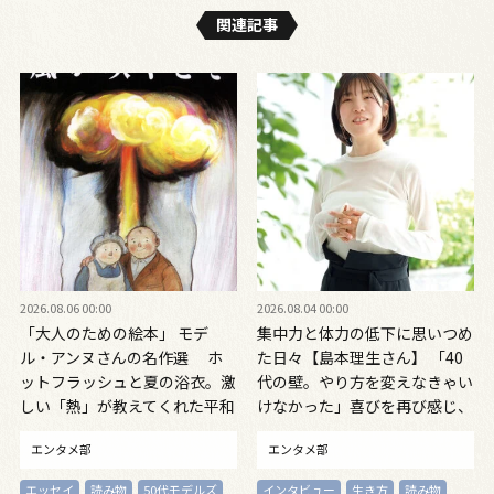
関連記事
2026.08.06 00:00
2026.08.04 00:00
「大人のための絵本」 モデ
集中力と体力の低下に思いつめ
ル・アンヌさんの名作選 ホ
た日々【島本理生さん】 「40
ットフラッシュと夏の浴衣。激
代の壁。やり方を変えなきゃい
しい「熱」が教えてくれた平和
けなかった」喜びを再び感じ、
の絵本 ～『風が吹くとき』
自信を取り戻すまで
エンタメ部
エンタメ部
『やばっ！』～vol.47
エッセイ
読み物
50代モデルズ
インタビュー
生き方
読み物