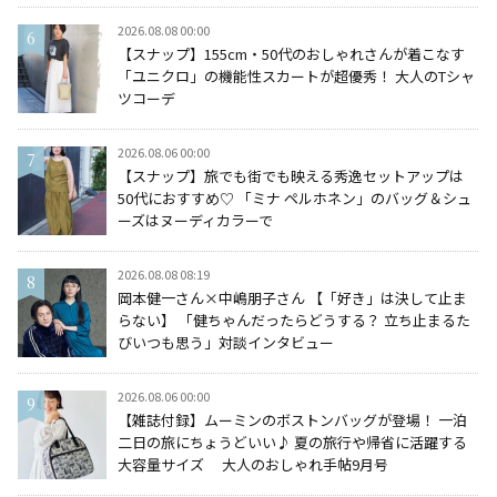
2026.08.08 00:00
【スナップ】155cm・50代のおしゃれさんが着こなす
「ユニクロ」の機能性スカートが超優秀！ 大人のTシャ
ツコーデ
2026.08.06 00:00
【スナップ】旅でも街でも映える秀逸セットアップは
50代におすすめ♡ 「ミナ ペルホネン」のバッグ＆シュ
ーズはヌーディカラーで
2026.08.08 08:19
岡本健一さん×中嶋朋子さん 【「好き」は決して止ま
らない】 「健ちゃんだったらどうする？ 立ち止まるた
びいつも思う」対談インタビュー
2026.08.06 00:00
【雑誌付録】ムーミンのボストンバッグが登場！ 一泊
二日の旅にちょうどいい♪ 夏の旅行や帰省に活躍する
大容量サイズ 大人のおしゃれ手帖9月号