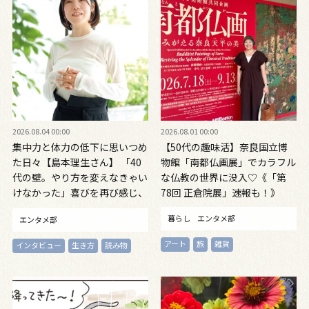
2026.08.04 00:00
2026.08.01 00:00
集中力と体力の低下に思いつめ
【50代の趣味活】奈良国立博
た日々【島本理生さん】 「40
物館「南都仏画展」でカラフル
代の壁。やり方を変えなきゃい
な仏教の世界に没入♡《「第
けなかった」喜びを再び感じ、
78回 正倉院展」速報も！》
自信を取り戻すまで
暮らし
エンタメ部
エンタメ部
アート
旅
雑貨
インタビュー
生き方
読み物