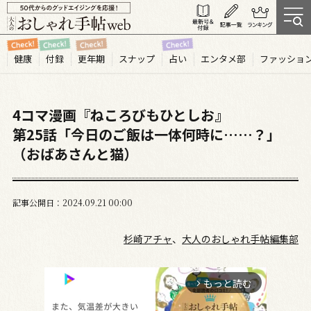
健康
付録
更年期
スナップ
占い
エンタメ部
ファッショ
4コマ漫画『ねころびもひとしお』
第25話「今日のご飯は一体何時に……？」
（おばあさんと猫）
記事公開日
2024.09
21
00:00
杉崎アチャ
、
大人のおしゃれ手帖編集部
もっと読む
arrow_forward_ios