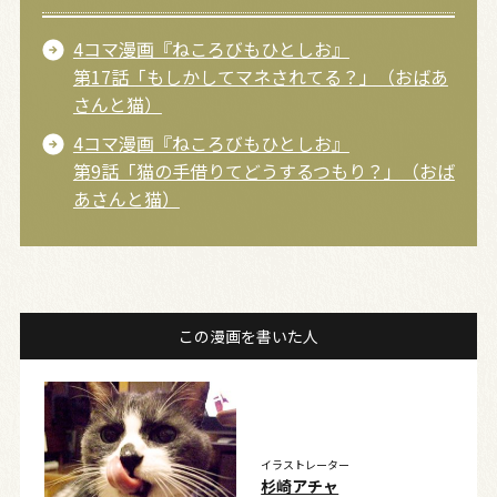
4コマ漫画『ねころびもひとしお』
第17話「もしかしてマネされてる？」（おばあ
さんと猫）
4コマ漫画『ねころびもひとしお』
第9話「猫の手借りてどうするつもり？」（おば
あさんと猫）
この漫画を書いた人
イラストレーター
杉崎アチャ