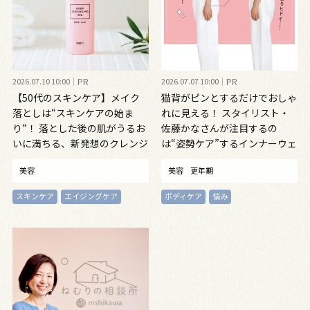
2026.07.10 10:00
PR
2026.07.07 10:00
PR
【50代のスキンケア】メイク
猫背がピンとするだけでおしゃ
落としは“スキンケアの始ま
れに見える！ スタイリスト・
り“！ 落とした後の肌がうるお
佐藤かなさんが注目するの
いに満ちる、新発想のクレンジ
は“姿勢ケア”するインナーウェ
ングオイル
ア
美容
美容
更年期
スキンケア
エイジングケア
ボディケア
悩み