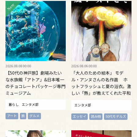
2026.08.08 00:00
2026.08.06 00:00
【50代の神戸旅】劇場みたい
「大人のための絵本」 モデ
な水族館「アトア」&日本唯一
ル・アンヌさんの名作選 ホ
のチョコレートパッケージ専門
ットフラッシュと夏の浴衣。激
ミュージアム
しい「熱」が教えてくれた平和
の絵本 ～『風が吹くとき』
暮らし
エンタメ部
エンタメ部
『やばっ！』～vol.47
アート
旅
グルメ
エッセイ
読み物
50代モデルズ