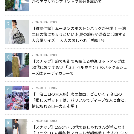
かなアフリカンプリントで気分を高めて
2026.08.06 00:00
【雑誌付録】ムーミンのボストンバッグが登場！ 一泊
二日の旅にちょうどいい♪ 夏の旅行や帰省に活躍する
大容量サイズ 大人のおしゃれ手帖9月号
2026.08.06 00:00
【スナップ】旅でも街でも映える秀逸セットアップは
50代におすすめ♡ 「ミナ ペルホネン」のバッグ＆シュ
ーズはヌーディカラーで
2025.07.11 21:06
【一泊二日の大人旅】次の韓国、どこいく？ 釜山の
「推しスポット」は、パワフルでディープな人と食と、
情に触れるローカル市場！
2026.08.08 00:00
【スナップ】155cm・50代のおしゃれさんが着こなす
「ユニクロ」の機能性スカートが超優秀！ 大人のTシャ