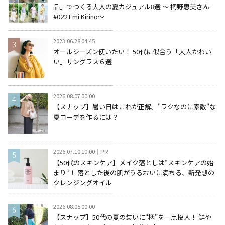
品」でつくる大人の夏カジュアル8選 ～ 桐野恵美さん
#022 Emi Kirino～
2023.06.28 04:45
オールシーズン使いたい！ 50代に似合う「大人かわい
い」サングラス６選
2026.08.07 00:00
【スナップ】暑い日はこれが正解。"ラクなのに素敵"な
夏コーデを作るには？
2026.07.10 10:00
PR
【50代のスキンケア】メイク落としは“スキンケアの始
まり“！ 落とした後の肌がうるおいに満ちる、新発想の
クレンジングオイル
2026.08.05 00:00
【スナップ】50代の夏の装いに“柄”を一点投入！ 鮮や