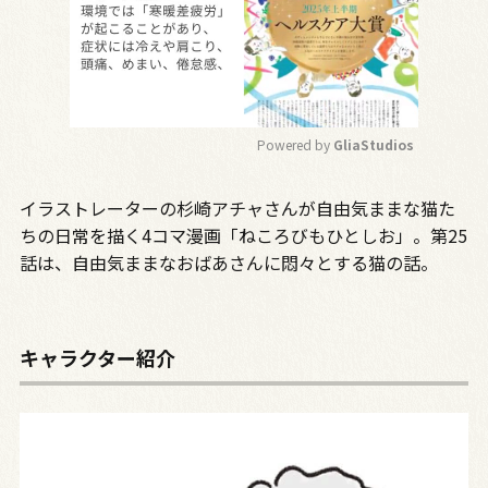
Powered by 
GliaStudios
M
イラストレーターの杉崎アチャさんが自由気ままな猫た
u
t
ちの日常を描く
4
コマ漫画「ねころびもひとしお」。第
25
e
話は、自由気ままなおばあさんに悶々とする猫の話。
キャラクター紹介