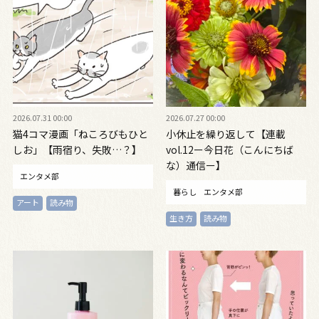
2026.07.31 00:00
2026.07.27 00:00
猫4コマ漫画「ねころびもひと
小休止を繰り返して【連載
しお」【雨宿り、失敗…？】
vol.12ー今日花（こんにちば
な）通信ー】
エンタメ部
暮らし
エンタメ部
アート
読み物
生き方
読み物