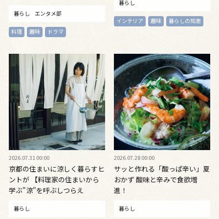
暮らし
暮らし
エンタメ部
インテリア
趣味
暮らしの知恵
料理
趣味
ドラマ
2026.07.31 00:00
2026.07.28 00:00
京都の住まいに涼しく暮らすヒ
サッと作れる「酸っぱ辛い」夏
ントが 【料理家の住まいから
おかず 酸味と辛みで食欲増
学ぶ"涼"を呼ぶしつらえ
進！
暮らし
暮らし