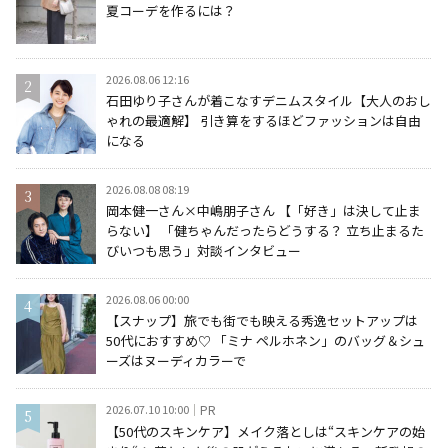
夏コーデを作るには？
2026.08.06 12:16
石田ゆり子さんが着こなすデニムスタイル【大人のおし
ゃれの最適解】 引き算をするほどファッションは自由
になる
2026.08.08 08:19
岡本健一さん×中嶋朋子さん 【「好き」は決して止ま
らない】 「健ちゃんだったらどうする？ 立ち止まるた
びいつも思う」対談インタビュー
2026.08.06 00:00
【スナップ】旅でも街でも映える秀逸セットアップは
50代におすすめ♡ 「ミナ ペルホネン」のバッグ＆シュ
ーズはヌーディカラーで
2026.07.10 10:00
PR
【50代のスキンケア】メイク落としは“スキンケアの始