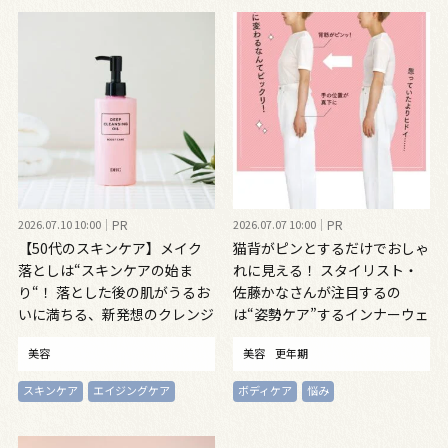
2026.07.10 10:00
PR
2026.07.07 10:00
PR
【50代のスキンケア】メイク
猫背がピンとするだけでおしゃ
落としは“スキンケアの始ま
れに見える！ スタイリスト・
り“！ 落とした後の肌がうるお
佐藤かなさんが注目するの
いに満ちる、新発想のクレンジ
は“姿勢ケア”するインナーウェ
ングオイル
ア
美容
美容
更年期
スキンケア
エイジングケア
ボディケア
悩み