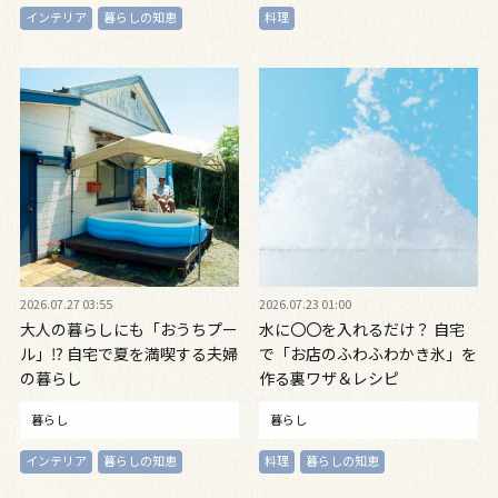
インテリア
暮らしの知恵
料理
2026.07.27 03:55
2026.07.23 01:00
大人の暮らしにも「おうちプー
水に〇〇を入れるだけ？ 自宅
ル」⁉ 自宅で夏を満喫する夫婦
で「お店のふわふわかき氷」を
の暮らし
作る裏ワザ＆レシピ
暮らし
暮らし
インテリア
暮らしの知恵
料理
暮らしの知恵