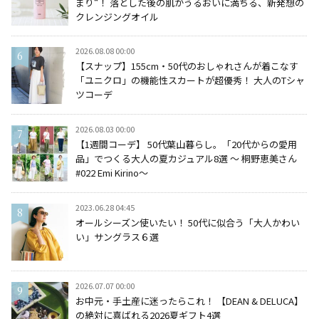
まり“！ 落とした後の肌がうるおいに満ちる、新発想の
クレンジングオイル
2026.08.08 00:00
【スナップ】155cm・50代のおしゃれさんが着こなす
「ユニクロ」の機能性スカートが超優秀！ 大人のTシャ
ツコーデ
2026.08.03 00:00
【1週間コーデ】 50代葉山暮らし。「20代からの愛用
品」でつくる大人の夏カジュアル8選 ～ 桐野恵美さん
#022 Emi Kirino～
2023.06.28 04:45
オールシーズン使いたい！ 50代に似合う「大人かわい
い」サングラス６選
2026.07.07 00:00
お中元・手土産に迷ったらこれ！ 【DEAN & DELUCA】
の絶対に喜ばれる2026夏ギフト4選