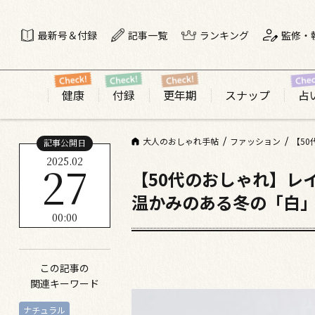
最新号＆付録
記事一覧
ランキング
監修・
健康
付録
更年期
スナップ
占
大人のおしゃれ手帖
ファッション
【5
記事公開日
2025.02
27
【50代のおしゃれ】レ
温かみのある冬の「白
00:00
この記事の
関連キーワード
ナチュラル