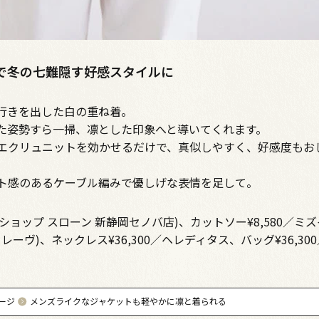
”で冬の七難隠す好感スタイルに
行きを出した白の重ね着。
た姿勢すら一掃、凛とした印象へと導いてくれます。
エクリュニットを効かせるだけで、真似しやすく、好感度もお
ト感のあるケーブル編みで優しげな表情を足して。
ザ ショップ スローン 新静岡セノバ店)、カットソー¥8,580／ミ
(イレーヴ)、ネックレス¥36,300／ヘレディタス、バッグ¥36,3
ージ
メンズライクなジャケットも軽やかに凛と着られる