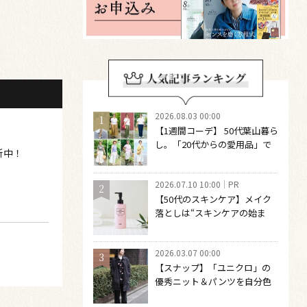
2026.08.03 00:00
【1週間コーデ】 50代葉山暮ら
し。「20代からの愛用品」で
新中！
つくる大人の夏カジュアル8選
～ 桐野恵美さん #022 Emi
2026.07.10 10:00
PR
Kirino～
【50代のスキンケア】メイク
落としは“スキンケアの始ま
り“！ 落とした後の肌がうるお
いに満ちる、新発想のクレン
2026.03.07 00:00
ジングオイル
【スナップ】「ユニクロ」の
優秀ニット＆パンツを自分色
に染める！ 50代の古着の楽し