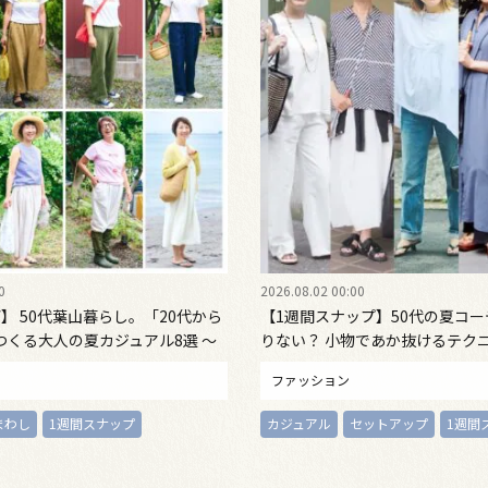
0
2026.08.02 00:00
】 50代葉山暮らし。「20代から
【1週間スナップ】50代の夏コ
つくる大人の夏カジュアル8選 ～
りない？ 小物であか抜けるテクニ
2 Emi Kirino～
28日～8月2日）
ファッション
まわし
1週間スナップ
カジュアル
セットアップ
1週間