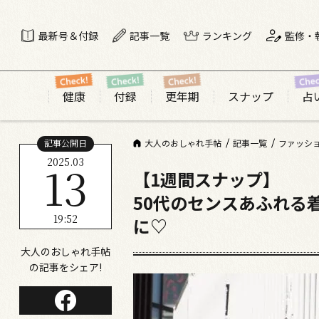
最新号＆付録
記事一覧
ランキング
監修・
健康
付録
更年期
スナップ
占
記事公開日
大人のおしゃれ手帖
記事一覧
ファッシ
2025.03
13
【1週間スナップ】
50代のセンスあふれる
19:52
に♡
大人のおしゃれ手帖
の記事をシェア!