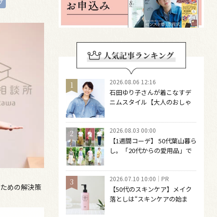
プ
2026.08.06 12:16
石田ゆり子さんが着こなすデ
ニムスタイル【大人のおしゃ
れの最適解】 引き算をするほ
どファッションは自由になる
2026.08.03 00:00
【1週間コーデ】 50代葉山暮ら
し。「20代からの愛用品」で
つくる大人の夏カジュアル8選
～ 桐野恵美さん #022 Emi
2026.07.10 10:00
PR
Kirino～
のための解決策
【50代のスキンケア】メイク
落としは“スキンケアの始ま
り“！ 落とした後の肌がうるお