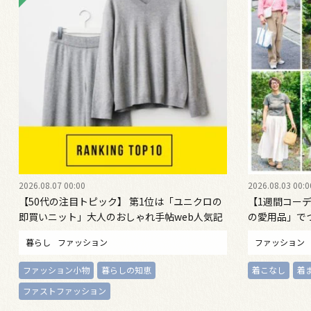
2026.08.07 00:00
2026.08.03 00:0
【50代の注目トピック】 第1位は「ユニクロの
【1週間コーデ
即買いニット」大人のおしゃれ手帖web人気記
の愛用品」で
事ランキング
桐野恵美さん #02
暮らし
ファッション
ファッション
ファッション小物
暮らしの知恵
着こなし
着
ファストファッション