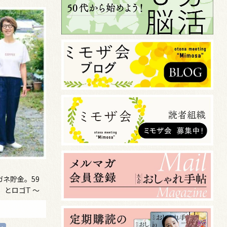
ガネ貯金。59
とロゴT ～
ino～