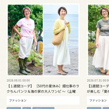
2026.08.01 00:00
2026.07.31 00:0
【１週間コーデ】 ［50代の夏休み］畑仕事のラ
【1週間コーデ
クちんパンツ＆海の家の大人ワンピ ～〈土曜
が楽しむ「夏
日・日曜日〉#022 Emi Kirino～
〈金曜日〉#022
ファッション
ファッション