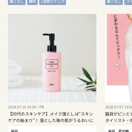
着こなし
趣味
1週間スナップ
着こなし
フ
2026.07.10 10:00
PR
2026.07.07 10:0
【50代のスキンケア】メイク落としは“スキン
猫背がピンと
ケアの始まり“！ 落とした後の肌がうるおいに
タイリスト・
満ちる、新発想のクレンジングオイル
勢ケア”する
美容
美容
更年期