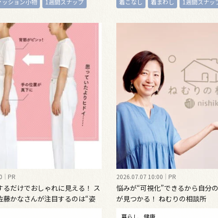
ァッション小物
1週間スナップ
着こなし
着まわし
1週間スナッ
0
PR
2026.07.07 10:00
PR
するだけでおしゃれに見える！ ス
悩みが“可視化”できるから自分
佐藤かなさんが注目するのは“姿
が見つかる！ ねむりの相談所
インナーウェア
暮らし
健康