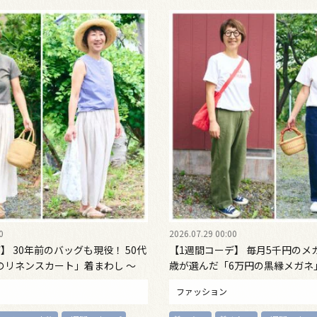
0
2026.07.29 00:00
】 30年前のバッグも現役！ 50代
【1週間コーデ】 毎月5千円のメ
のリネンスカート」着まわし ～
歳が選んだ「6万円の黒縁メガネ」
 Emi Kirino ～
〈水曜日・木曜日〉#022 Emi Kir
ファッション