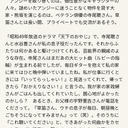
アンジーを取り巻くのは、個性豊かなキャラクターの
人々。謎めいたアンジーに迷うことなく物件を貸す大
家・熊坂を演じるのは、ベテラン俳優の寺尾聰さん。草
笛さんとは長い間、プライベートでも交流があるそう。
「昭和49年放送のドラマ『天下のおやじ』で、寺尾聰さ
んと水谷豊さんが私の息子役だったんです。それからふ
たりは何かあると駆けつけてくれる、芸能界の親戚のよ
うな存在。寺尾さんはまだあの大ヒット曲（ルビーの指
輪）が生まれる前でしたが、毎日ギターを抱えて私の家
に来てはひと晩中弾いていましたね。私が仕事に行くと
きには『いってらっしゃい！』と見送ってくれて、帰って
きたら『おかえりなさい！』と言うの。我が家の家政婦
さんがごはんも出してくれていたし、居心地がよかった
のかしら？ あるとき、お父様の宇野重吉さんが電話を
くださって。『草笛さん、ウチの息子が毎日、朝昼晩と
ごちそうになってすみません』って（笑）。そのうちに
『これ聴いてください』と、できあがった何曲かをカセ