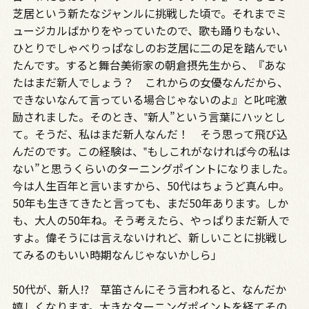
芝居という新たなジャンルに挑戦した頃で。それまでミ
ュージカルばかりをやっていたので、歌も踊りもない、
ひとりでしゃべりっぱなしのお芝居に二の足を踏んでい
たんです。すると舞台美術家の朝倉摂先生から、『あな
たはまだ新人でしょう？ これからの女優なんだから、
できないなんて言っている場合じゃないのよ』と叱咤激
励されました。そのとき、‟新人”という言葉にハッとし
て。そうだ、私はまだ新人なんだ！ そう思って飛び込
んだのです。この経験は、‟もしこれがなければ今の私は
ない”と思うくらいのターニングポイントになりました。
今は人生百年と言いますから、50代はちょうど真ん中。
50年も生きてきたと言っても、まだ50年あります。しか
も、大人の50年ね。そう考えたら、やっぱりまだ新人で
すよ。偉そうには言えないけれど、新しいことに挑戦し
てみるのもいい時期なんじゃないかしら」
50代が、新人!? 草笛さんにそう言われると、なんだか
嬉しくなります。大きなターニングポイントを経てその