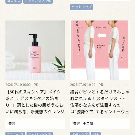
着こなし
ファッション小物
セットアップ
2026.07.10 10:00
PR
2026.07.07 10:00
PR
【50代のスキンケア】メイク
猫背がピンとするだけでおしゃ
落としは“スキンケアの始ま
れに見える！ スタイリスト・
り“！ 落とした後の肌がうるお
佐藤かなさんが注目するの
いに満ちる、新発想のクレンジ
は“姿勢ケア”するインナーウェ
ングオイル
ア
美容
美容
更年期
スキンケア
エイジングケア
ボディケア
悩み