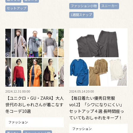
ファッション小物
スニーカー
セットアップ
1週間スナップ
2024.12.31 00:00
2024.05.14 20:00
【ユニクロ・GU・ZARA】大人
【毎日着たい優秀日常服
世代のおしゃれさんが着こなす
vol.2】「シワになりにくい」
冬コーデ10選
セットアップ４選 長時間座っ
ていてもおしゃれをキープ！
ファッション
ファッション