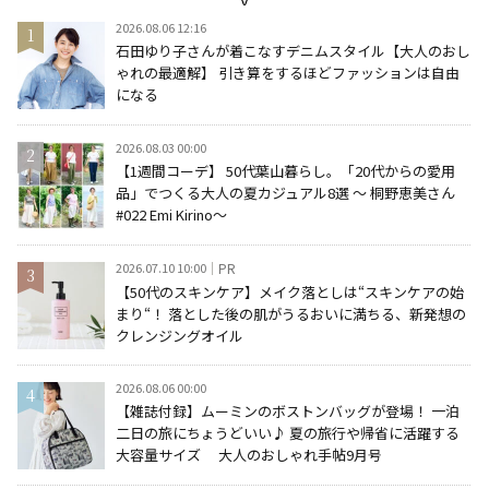
2026.08.06 12:16
石田ゆり子さんが着こなすデニムスタイル【大人のおし
ゃれの最適解】 引き算をするほどファッションは自由
になる
2026.08.03 00:00
【1週間コーデ】 50代葉山暮らし。「20代からの愛用
品」でつくる大人の夏カジュアル8選 ～ 桐野恵美さん
#022 Emi Kirino～
2026.07.10 10:00
PR
【50代のスキンケア】メイク落としは“スキンケアの始
まり“！ 落とした後の肌がうるおいに満ちる、新発想の
クレンジングオイル
2026.08.06 00:00
【雑誌付録】ムーミンのボストンバッグが登場！ 一泊
二日の旅にちょうどいい♪ 夏の旅行や帰省に活躍する
大容量サイズ 大人のおしゃれ手帖9月号