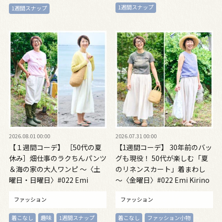
1週間スナップ
1週間スナップ
2026.08.01 00:00
2026.07.31 00:00
【１週間コーデ】 ［50代の夏
【1週間コーデ】 30年前のバッ
休み］畑仕事のラクちんパンツ
グも現役！ 50代が楽しむ「夏
＆海の家の大人ワンピ ～〈土
のリネンスカート」着まわし
曜日・日曜日〉#022 Emi
～〈金曜日〉#022 Emi Kirino
Kirino～
～
ファッション
ファッション
着こなし
趣味
1週間スナップ
着こなし
ファッション小物