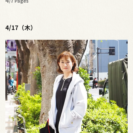
4
/7 Pages
4/17（木）