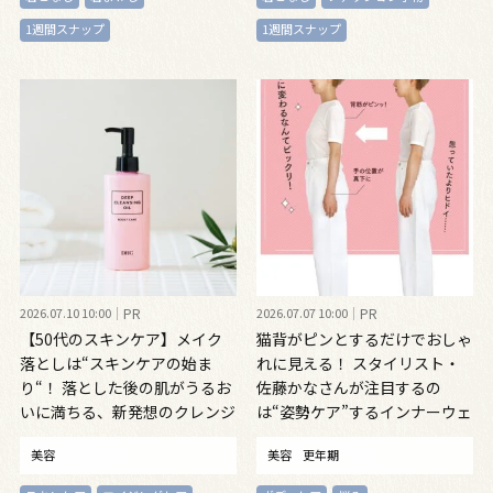
1週間スナップ
1週間スナップ
2026.07.10 10:00
PR
2026.07.07 10:00
PR
【50代のスキンケア】メイク
猫背がピンとするだけでおしゃ
落としは“スキンケアの始ま
れに見える！ スタイリスト・
り“！ 落とした後の肌がうるお
佐藤かなさんが注目するの
いに満ちる、新発想のクレンジ
は“姿勢ケア”するインナーウェ
ングオイル
ア
美容
美容
更年期