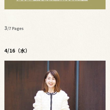
3
/7 Pages
4/16（水）