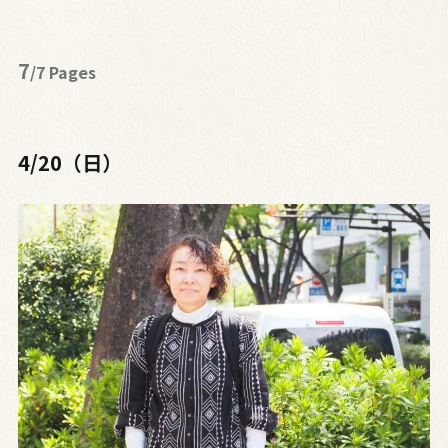
7
/7 Pages
4/20（日）