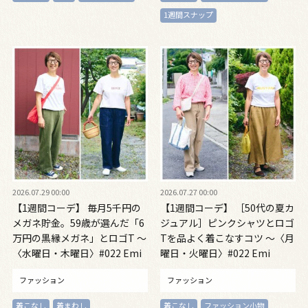
1週間スナップ
2026.07.29 00:00
2026.07.27 00:00
【1週間コーデ】 毎月5千円の
【1週間コーデ】 ［50代の夏カ
メガネ貯金。59歳が選んだ「6
ジュアル］ピンクシャツとロゴ
万円の黒縁メガネ」とロゴT ～
Tを品よく着こなすコツ ～〈月
〈水曜日・木曜日〉#022 Emi
曜日・火曜日〉#022 Emi
Kirino～
Kirino ～
ファッション
ファッション
着こなし
着まわし
着こなし
ファッション小物