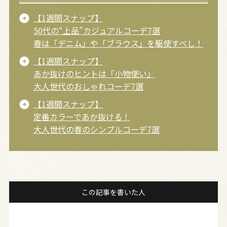
【1週間スナップ】
50代の“上品”カジュアルコーデ7選
春は「デニム」や「ブラウス」を駆使すべし！
【1週間スナップ】
あか抜けのヒントは「小物使い」
大人世代のおしゃれコーデ7選
【1週間スナップ】
定番カラーであか抜ける！
大人世代の春のシンプルコーデ7選
この記事を書いた人