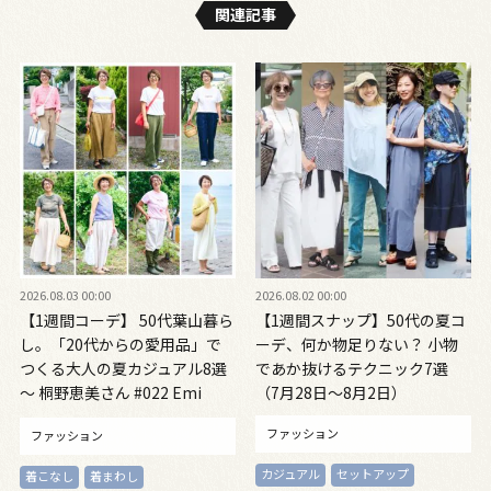
関連記事
2026.08.03 00:00
2026.08.02 00:00
【1週間コーデ】 50代葉山暮ら
【1週間スナップ】50代の夏コ
し。「20代からの愛用品」で
ーデ、何か物足りない？ 小物
つくる大人の夏カジュアル8選
であか抜けるテクニック7選
～ 桐野恵美さん #022 Emi
（7月28日～8月2日）
Kirino～
ファッション
ファッション
カジュアル
セットアップ
着こなし
着まわし