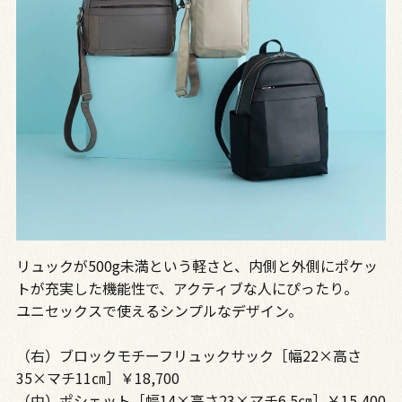
リュックが500g未満という軽さと、内側と外側にポケッ
トが充実した機能性で、アクティブな人にぴったり。
ユニセックスで使えるシンプルなデザイン。
（右）ブロックモチーフリュックサック［幅22×高さ
35×マチ11㎝］￥18,700
（中）ポシェット［幅14×高さ23×マチ6.5㎝］￥15,400