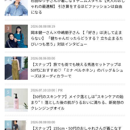
石田ゆり子さんが着こなすデニムスタイル【大人のおし
ゃれの最適解】 引き算をするほどファッションは自由
になる
2026.08.08 08:19
岡本健一さん×中嶋朋子さん 【「好き」は決して止ま
らない】 「健ちゃんだったらどうする？ 立ち止まるた
びいつも思う」対談インタビュー
2026.08.06 00:00
【スナップ】旅でも街でも映える秀逸セットアップは
50代におすすめ♡ 「ミナ ペルホネン」のバッグ＆シュ
ーズはヌーディカラーで
2026.07.10 10:00
PR
【50代のスキンケア】メイク落としは“スキンケアの始
まり“！ 落とした後の肌がうるおいに満ちる、新発想の
クレンジングオイル
2026.08.08 00:00
【スナップ】155cm・50代のおしゃれさんが着こなす