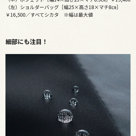
（左）ショルダーバッグ［幅25×高さ18×マチ8㎝］
￥16,500／すべてシカタ ※幅は最大値
細部にも注目！