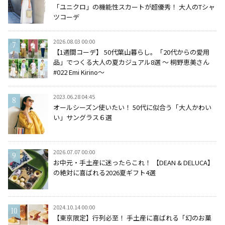
「ユニクロ」の機能性スカートが超優秀！ 大人のTシャ
ツコーデ
2026.08.03 00:00
【1週間コーデ】 50代葉山暮らし。「20代からの愛用
品」でつくる大人の夏カジュアル8選 ～ 桐野恵美さん
#022 Emi Kirino～
2023.06.28 04:45
オールシーズン使いたい！ 50代に似合う「大人かわい
い」サングラス６選
2026.07.07 00:00
お中元・手土産に迷ったらこれ！ 【DEAN & DELUCA】
の絶対に喜ばれる2026夏ギフト4選
2024.10.14 00:00
【東京限定】行列必至！ 手土産に喜ばれる「幻のお菓