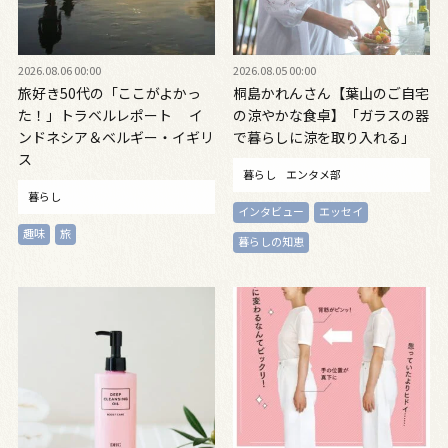
2026.08.06 00:00
2026.08.05 00:00
旅好き50代の「ここがよかっ
桐島かれんさん【葉山のご自宅
た！」トラベルレポート イ
の涼やかな食卓】「ガラスの器
ンドネシア＆ベルギー・イギリ
で暮らしに涼を取り入れる」
ス
暮らし
エンタメ部
暮らし
インタビュー
エッセイ
趣味
旅
暮らしの知恵