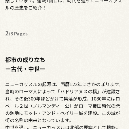
感じています。連載1回目は、時代を追ってニューカッス
ルの歴史をご紹介！
2
/3 Pages
都市の成り立ち
ー古代・中世ー
ニューカッスルの起源は、西暦122年にさかのぼります。
当時のローマ人によって「ハドリアヌスの橋」が建設さ
れ、その後300年ほどかけて集落が形成、1080年にはロ
ベール２世（ノルマンディー公）がローマ帝国時代の砦
の跡地にモット・アンド・ベイリー城を建設。この城が
街の名称の由来となっています。
中世を通し、ニューカッスルは北部の要塞として機能。