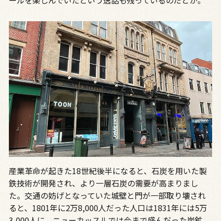
ールを楽しんでいたという逸話も残っているのだとか。
産業革命が起きた18世紀後半になると、石炭を用いた製
鉄技術が開発され、より一層石炭の需要が高まりまし
た。交通の妨げとなっていた城壁と門が一部取り壊され
ると、1801年に2万8,000人だった人口は1831年には5万
3,000人に。ニューカッスルでは今まで盛んだった炭鉱