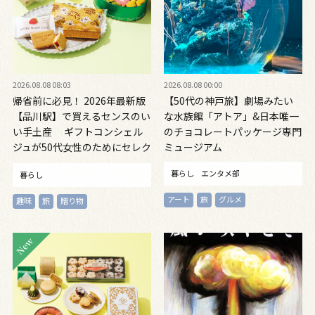
2026.08.08 08:03
2026.08.08 00:00
帰省前に必見！ 2026年最新版
【50代の神戸旅】劇場みたい
【品川駅】で買えるセンスのい
な水族館「アトア」&日本唯一
い手土産 ギフトコンシェル
のチョコレートパッケージ専門
ジュが50代女性のためにセレク
ミュージアム
ト！
暮らし
エンタメ部
暮らし
アート
旅
グルメ
趣味
旅
贈り物