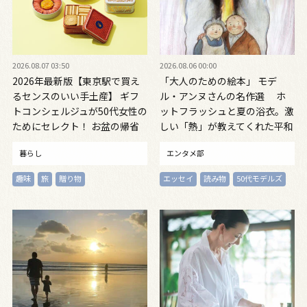
2026.08.07 03:50
2026.08.06 00:00
2026年最新版【東京駅で買え
「大人のための絵本」 モデ
るセンスのいい手土産】 ギフ
ル・アンヌさんの名作選 ホ
トコンシェルジュが50代女性の
ットフラッシュと夏の浴衣。激
ためにセレクト！ お盆の帰省
しい「熱」が教えてくれた平和
に◎
の絵本 ～『風が吹くとき』
暮らし
エンタメ部
『やばっ！』～vol.47
趣味
旅
贈り物
エッセイ
読み物
50代モデルズ