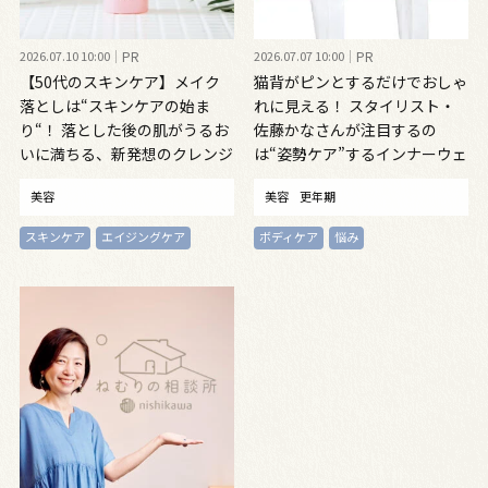
2026.07.10 10:00
PR
2026.07.07 10:00
PR
【50代のスキンケア】メイク
猫背がピンとするだけでおしゃ
落としは“スキンケアの始ま
れに見える！ スタイリスト・
り“！ 落とした後の肌がうるお
佐藤かなさんが注目するの
いに満ちる、新発想のクレンジ
は“姿勢ケア”するインナーウェ
ングオイル
ア
美容
美容
更年期
スキンケア
エイジングケア
ボディケア
悩み