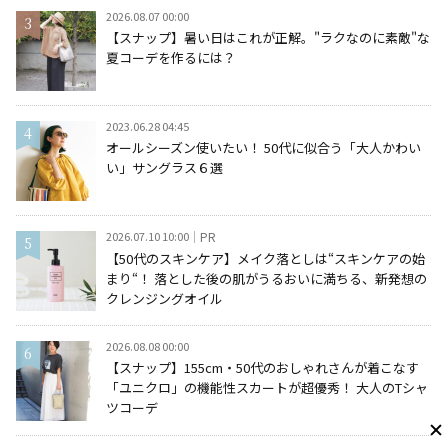
2026.08.07 00:00
【スナップ】暑い日はこれが正解。"ラクなのに素敵"な
夏コーデを作るには？
2023.06.28 04:45
オールシーズン使いたい！ 50代に似合う「大人かわい
い」サングラス６選
2026.07.10 10:00
PR
【50代のスキンケア】メイク落としは“スキンケアの始
まり“！ 落とした後の肌がうるおいに満ちる、新発想の
クレンジングオイル
2026.08.08 00:00
【スナップ】155cm・50代のおしゃれさんが着こなす
「ユニクロ」の機能性スカートが超優秀！ 大人のTシャ
ツコーデ