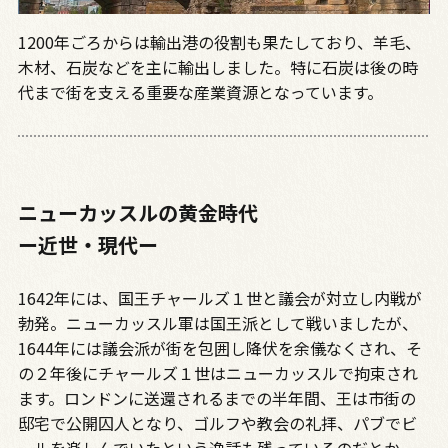
1200年ごろからは輸出港の役割も果たしており、羊毛、
木材、石炭などを主に輸出しました。特に石炭は後の時
代まで街を支える重要な産業資源となっています。
ニューカッスルの黄金時代
ー近世・現代ー
1642年には、国王チャールズ１世と議会が対立し内戦が
勃発。ニューカッスル軍は国王派として戦いましたが、
1644年には議会派が街を包囲し降伏を余儀なくされ、そ
の２年後にチャールズ１世はニューカッスルで拘束され
ます。ロンドンに送還されるまでの半年間、王は市街の
邸宅で公開囚人となり、ゴルフや教会の礼拝、パブでビ