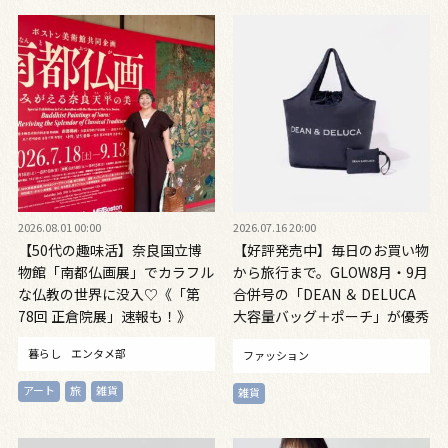
2026.08.01 00:00
2026.07.16 20:00
【50代の趣味活】奈良国立博
【好評発売中】毎日のお買い物
物館「南都仏画展」でカラフル
から旅行まで。GLOW8月・9月
な仏教の世界に没入♡《「第
合併号の「DEAN ＆ DELUCA
78回 正倉院展」速報も！》
大容量バッグ＋ポーチ」が優秀
すぎる！
暮らし
エンタメ部
ファッション
アート
旅
雑貨
雑貨