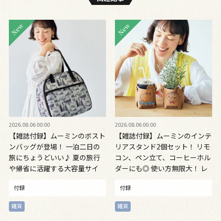
2026.08.06 00:00
2026.08.06 00:00
【雑誌付録】ムーミンのボスト
【雑誌付録】ムーミンのインテ
ンバッグが登場！ 一泊二日の
リアスタンド2個セット！ リモ
旅にちょうどいい♪ 夏の旅行
コン、ペン立て、コーヒーホル
や帰省に活躍する大容量サイ
ダーにも◎ 使い方無限大！ レ
ズ 大人のおしゃれ手帖9月号
ザー調で高級感も。お部屋やデ
付録
付録
スクのアクセントに！ 大人の
おしゃれ手帖９月号増刊
雑貨
雑貨