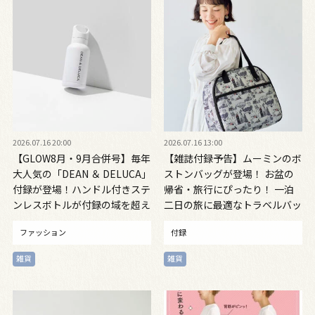
2026.07.16 20:00
2026.07.16 13:00
【GLOW8月・9月合併号】毎年
【雑誌付録予告】ムーミンのボ
大人気の「DEAN ＆ DELUCA」
ストンバッグが登場！ お盆の
付録が登場！ハンドル付きステ
帰省・旅行にぴったり！ 一泊
ンレスボトルが付録の域を超え
二日の旅に最適なトラベルバッ
た名品だった
グ見逃さないで 8月6日発売
ファッション
付録
雑貨
雑貨