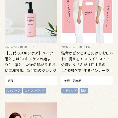
2026.07.10 10:00
PR
2026.07.07 10:00
PR
【50代のスキンケア】メイク
猫背がピンとするだけでおしゃ
落としは“スキンケアの始ま
れに見える！ スタイリスト・
り“！ 落とした後の肌がうるお
佐藤かなさんが注目するの
いに満ちる、新発想のクレンジ
は“姿勢ケア”するインナーウェ
ングオイル
ア
美容
美容
更年期
スキンケア
エイジングケア
ボディケア
悩み