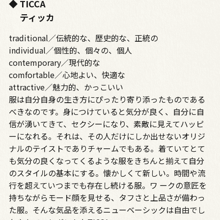
◆ TICCA
ティッカ
traditional／伝統的な、歴史的な、正統の
individual／個性的、個々の、個人
contemporary／現代的な
comfortable／心地よい、快適な
attractive／魅力的、かっこいい
服は自分自身の生き方にぴったり寄り添ったものである
べきなのです。身につけていると気分が良く、自分に自
信が湧いてきて、セクシーになり、素敵に見えてハッピ
ーになれる。それは、その人だけにしか出せないオリジ
ナルのテイストでありチャームでもある。着ていてとて
も気分の良くなってくるような服をきちんと揃えて自分
のスタイルの基本にする。懐かしくて新しい。時間や流
行を超えていつまでも存在し続ける服。ワ ークの意匠を
持ちながらモード顔を見せる、タフさと上品さが備わっ
た服。そんな気品を添えるニューベーシックは自由でし