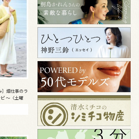
み］畑仕事のラ
ピ ～〈土曜
～