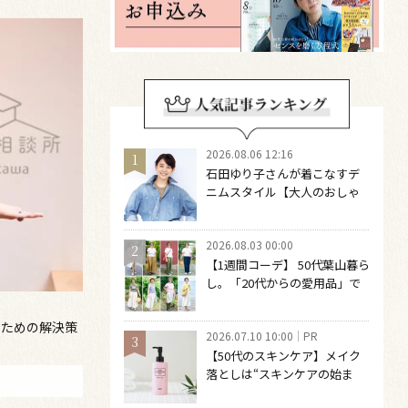
2026.08.06 12:16
石田ゆり子さんが着こなすデ
ニムスタイル【大人のおしゃ
れの最適解】 引き算をするほ
どファッションは自由になる
2026.08.03 00:00
【1週間コーデ】 50代葉山暮ら
し。「20代からの愛用品」で
つくる大人の夏カジュアル8選
～ 桐野恵美さん #022 Emi
のための解決策
2026.07.10 10:00
PR
Kirino～
【50代のスキンケア】メイク
落としは“スキンケアの始ま
り“！ 落とした後の肌がうるお