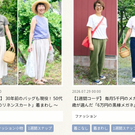
0
2026.07.29 00:00
】 30年前のバッグも現役！ 50代
【1週間コーデ】 毎月5千円のメ
のリネンスカート」着まわし ～
歳が選んだ「6万円の黒縁メガネ」
 Emi Kirino ～
〈水曜日・木曜日〉#022 Emi Kir
ファッション
ァッション小物
1週間スナップ
着こなし
着まわし
1週間スナッ