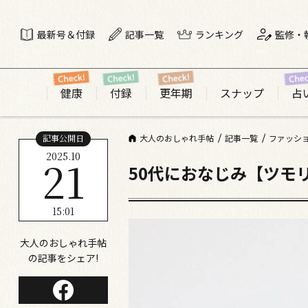
最新号＆付録
記事一覧
ランキング
監修・
健康
付録
更年期
スナップ
占
記事公開日
大人のおしゃれ手帖
記事一覧
ファッシ
2025.10
21
50代におなじみ【ツモ
15:01
大人のおしゃれ手帖
の記事をシェア!