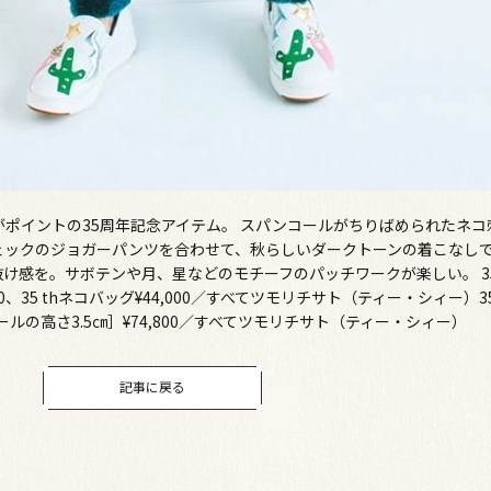
ポイントの35周年記念アイテム。 スパンコールがちりばめられたネコ
ェックのジョガーパンツを合わせて、秋らしいダークトーンの着こなし
け感を。サボテンや月、星などのモチーフのパッチワークが楽しい。 35
0,500、35 thネコバッグ¥44,000／すべてツモリチサト（ティー・シィー）3
［ソールの高さ3.5㎝］¥74,800／すべてツモリチサト（ティー・シィー）
記事に戻る