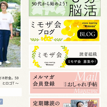
ガネ貯金。59
とロゴT ～
ino～
プ