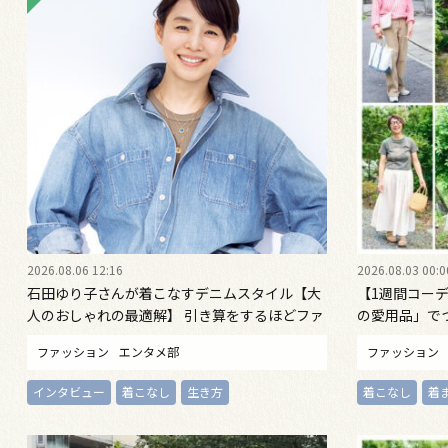
2026.08.06 12:16
2026.08.03 00:0
石田ゆり子さんが着こなすデニムスタイル【大
【1週間コーデ
人のおしゃれの最適解】 引き算をするほどファ
の愛用品」で
ッションは自由になる
桐野恵美さん #02
ファッション
エンタメ部
ファッション
インタビュー
着こなし
生き方
着こなし
着