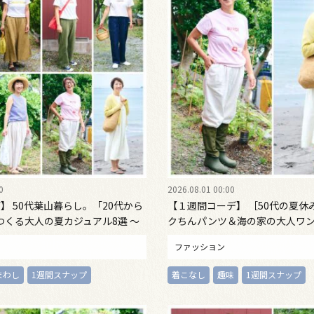
0
2026.08.01 00:00
】 50代葉山暮らし。「20代から
【１週間コーデ】 ［50代の夏休
つくる大人の夏カジュアル8選 ～
クちんパンツ＆海の家の大人ワン
2 Emi Kirino～
日・日曜日〉#022 Emi Kirino
ファッション
まわし
1週間スナップ
着こなし
趣味
1週間スナップ