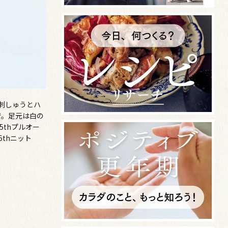
刺しゅうとハ
で。足元は白の
thプルオー
5thニット