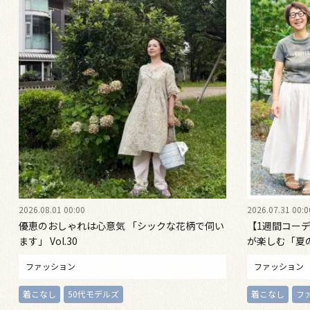
2026.08.01 00:00
2026.07.31 00:0
優恵のおしゃれは心意気 「シックな花柄で伺い
【1週間コーデ
ます」 Vol.30
が楽しむ「夏
〈金曜日〉#022
ファッション
ファッション
着こなし
50代モデルズ
着こなし
フ