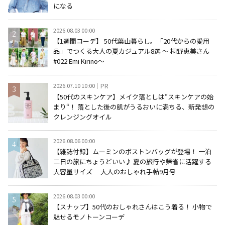
になる
2026.08.03 00:00
【1週間コーデ】 50代葉山暮らし。「20代からの愛用
品」でつくる大人の夏カジュアル8選 ～ 桐野恵美さん
#022 Emi Kirino～
2026.07.10 10:00
PR
【50代のスキンケア】メイク落としは“スキンケアの始
まり“！ 落とした後の肌がうるおいに満ちる、新発想の
クレンジングオイル
2026.08.06 00:00
【雑誌付録】ムーミンのボストンバッグが登場！ 一泊
二日の旅にちょうどいい♪ 夏の旅行や帰省に活躍する
大容量サイズ 大人のおしゃれ手帖9月号
2026.08.03 00:00
【スナップ】50代のおしゃれさんはこう着る！ 小物で
魅せるモノトーンコーデ