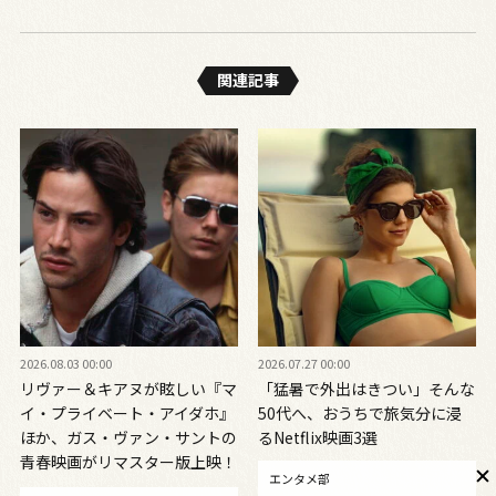
関連記事
2026.08.03 00:00
2026.07.27 00:00
リヴァー＆キアヌが眩しい『マ
「猛暑で外出はきつい」そんな
イ・プライベート・アイダホ』
50代へ、おうちで旅気分に浸
ほか、ガス・ヴァン・サントの
るNetflix映画3選
青春映画がリマスター版上映！
エンタメ部
リヴァーに捧ぐ異色作も紹介