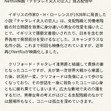
Netflix映画『チャタレイ夫人の恋人』独占配信中
イギリスの作家D・H・ローレンスが1928年に発表した
小説『チャタレイ夫人の恋人』は、支配階級と労働者階
級の対立問題を背景に身分違いの男女の性愛を描いたこ
とで、イギリスで猥褻文書扱いされたり、日本を含む世
界各地で発禁処分を受けるなどした、スキャンダラスな
名作小説。これまで何回も映像化されていますが、近年
再びNetflixが映画化しました。
クリフォード・チャタレイ准男爵と結婚して貴族の妻
となったコニーですが、夫が第一次世界大戦から帰還し
た後、状況が一変。クリフォードは負傷によって歩けな
くなっており、その世話を一身に背負ったコニーは心身
ともに疲れ果ててしまいます。広大な敷地で夫の介護を
するだけ、男尊女卑の考えがはびこる支配階級のなかで
は居場所もなく、コニーは孤立を深めていきます。