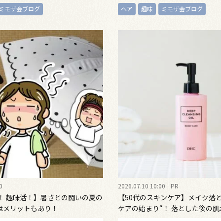
ミモザ会ブログ
ヘア
趣味
ミモザ会ブログ
0
2026.07.10 10:00
PR
活！ 趣味活！】暑さとの闘いの夏の
【50代のスキンケア】メイク落
はメリットもあり！
ケアの始まり“！ 落とした後の
満ちる、新発想のクレンジング