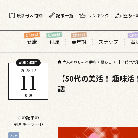
最新号＆付録
記事一覧
ランキング
監修・
健康
付録
更年期
スナップ
占
大人のおしゃれ手帖
暮らし
【50代の美
記事公開日
2025.12
11
【50代の美活！ 趣味
話
10:00
この記事の
関連キーワード
ヘア