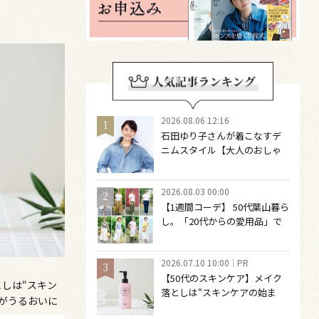
2026.08.06 12:16
石田ゆり子さんが着こなすデ
ニムスタイル【大人のおしゃ
れの最適解】 引き算をするほ
どファッションは自由になる
2026.08.03 00:00
【1週間コーデ】 50代葉山暮ら
し。「20代からの愛用品」で
つくる大人の夏カジュアル8選
～ 桐野恵美さん #022 Emi
2026.07.10 10:00
PR
Kirino～
【50代のスキンケア】メイク
としは“スキン
落としは“スキンケアの始ま
肌がうるおいに
り“！ 落とした後の肌がうるお
オイル