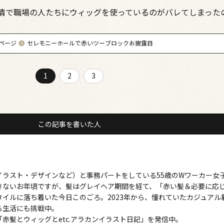
情で職場の人たちにウィッグを使っているのがバレてしまった
ページ
セレモニーホールで赤いツーブロックお披露目
1
2
3
この記事を書いた人
イラスト・デザインなど）と事務パートをしている55歳のWワーカー女
きないお年頃ですが、髪はグレイヘア期間を経て、「赤い髪＆必要に応
タイルに落ち着いた今日このごろ。2023年から、憧れていたカジュアル
る生活にも挑戦中。
赤髪とウィッグとetc.アラカンイラスト日記」を発信中。