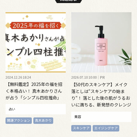
2024.12.26 18:24
2026.07.10 10:00
PR
【無料鑑定】2025年の福を招
【50代のスキンケア】メイク
く本格占い！ 真木あかりさん
落としは“スキンケアの始ま
が占う「シンプル四柱推命」
り“！ 落とした後の肌がうるお
いに満ちる、新発想のクレンジ
占い
ングオイル
美容
開運アクション
真木あかり
スキンケア
エイジングケア