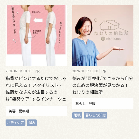
2026.07.07 10:00
PR
2026.07.07 10:00
PR
猫背がピンとするだけでおしゃ
悩みが“可視化”できるから自分
れに見える！ スタイリスト・
のための解決策が見つかる！
佐藤かなさんが注目するの
ねむりの相談所
は“姿勢ケア”するインナーウェ
暮らし
健康
ア
美容
更年期
睡眠
暮らしの知恵
ボディケア
悩み