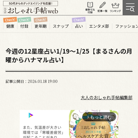
健康
付録
更年期
スナップ
占い
エンタメ部
ファッショ
今週の12星座占い1/19～1/25【まるさんの月
曜からハナマル占い】
記事公開日
2026.01
18
19:00
大人のおしゃれ手帖編集部
もっと読む
arrow_forward_ios