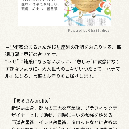
Powered by 
GliaStudios
M
占星術家のまるさんが12星座別の運勢をお送りする、毎
u
t
週月曜に更新の占いです。
e
“幸せ”に鈍感にならないように、“悲しみ”に敏感になり
すぎないように。大人世代の日々がいつだって「ハナマ
ル」になる、言葉のお守りをお届けします。
［まるさんprofile］
新潟県出身。都内の美大を
卒業後、グラフィックデ
ザイナーとして活動、同時に占いの勉強を始める。
西洋占星術、インド占星術、タロットなどに占術は