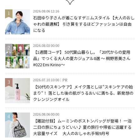
2026.08.06 12:16
石田ゆり子さんが着こなすデニムスタイル【大人のおし
ゃれの最適解】 引き算をするほどファッションは自由
になる
2026.08.03 00:00
【1週間コーデ】 50代葉山暮らし。「20代からの愛用
品」でつくる大人の夏カジュアル8選 ～ 桐野恵美さん
#022 Emi Kirino～
2026.07.10 10:00
PR
【50代のスキンケア】メイク落としは“スキンケアの始
まり“！ 落とした後の肌がうるおいに満ちる、新発想の
クレンジングオイル
2026.08.06 00:00
【雑誌付録】ムーミンのボストンバッグが登場！ 一泊
二日の旅にちょうどいい♪ 夏の旅行や帰省に活躍する
大容量サイズ 大人のおしゃれ手帖9月号