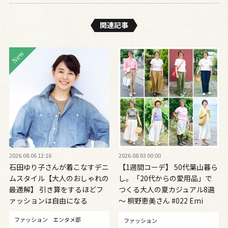
関連記事
2026.08.06 12:16
2026.08.03 00:00
石田ゆり子さんが着こなすデニ
【1週間コーデ】 50代葉山暮ら
ムスタイル【大人のおしゃれの
し。「20代からの愛用品」で
最適解】 引き算をするほどフ
つくる大人の夏カジュアル8選
ァッションは自由になる
～ 桐野恵美さん #022 Emi
Kirino～
ファッション
エンタメ部
ファッション