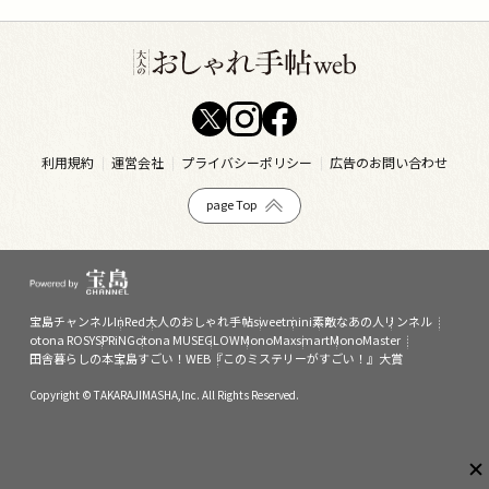
利用規約
運営会社
プライバシーポリシー
広告のお問い合わせ
page Top
宝島チャンネル
InRed
大人のおしゃれ手帖
sweet
mini
素敵なあの人
リンネル
otona ROSY
SPRiNG
otona MUSE
GLOW
MonoMax
smart
MonoMaster
田舎暮らしの本
宝島すごい！WEB
『このミステリーがすごい！』大賞
Copyright © TAKARAJIMASHA,Inc. All Rights Reserved.