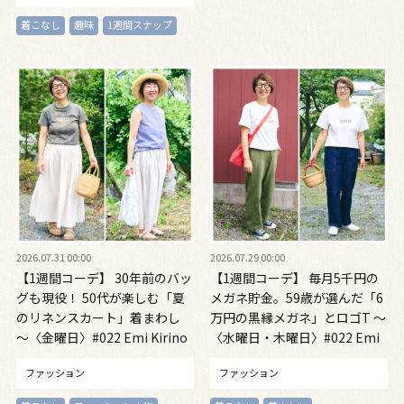
着こなし
趣味
1週間スナップ
2026.07.31 00:00
2026.07.29 00:00
【1週間コーデ】 30年前のバッ
【1週間コーデ】 毎月5千円の
グも現役！ 50代が楽しむ「夏
メガネ貯金。59歳が選んだ「6
のリネンスカート」着まわし
万円の黒縁メガネ」とロゴT ～
～〈金曜日〉#022 Emi Kirino
〈水曜日・木曜日〉#022 Emi
～
Kirino～
ファッション
ファッション