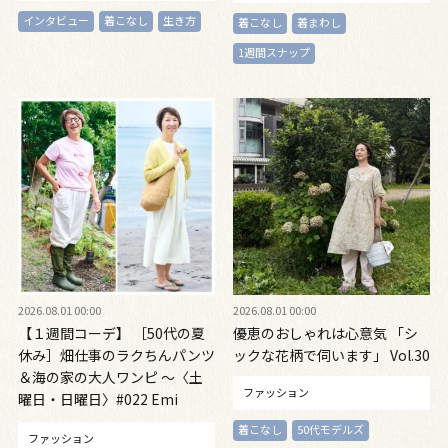
インタビュー
着こなし
生き方
着こなし
着まわし
1週間スナップ
2026.08.01 00:00
2026.08.01 00:00
【１週間コーデ】 ［50代の夏
優恵のおしゃれは心意気 「シ
休み］畑仕事のラクちんパンツ
ックな花柄で伺います」 Vol.30
＆海の家の大人ワンピ ～〈土
ファッション
曜日・日曜日〉#022 Emi
Kirino～
着こなし
50代モデルズ
ファッション