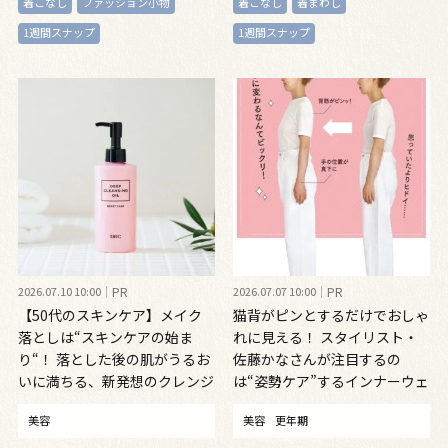
着こなし
ファッション小物
着こなし
着まわし
1週間スナップ
1週間スナップ
2026.07.10 10:00
PR
2026.07.07 10:00
PR
【50代のスキンケア】メイク
猫背がピンとするだけでおしゃ
落としは“スキンケアの始ま
れに見える！ スタイリスト・
り“！ 落とした後の肌がうるお
佐藤かなさんが注目するの
いに満ちる、新発想のクレンジ
は“姿勢ケア”するインナーウェ
ングオイル
ア
美容
美容
更年期