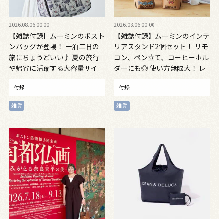
2026.08.06 00:00
2026.08.06 00:00
【雑誌付録】ムーミンのボスト
【雑誌付録】ムーミンのインテ
ンバッグが登場！ 一泊二日の
リアスタンド2個セット！ リモ
旅にちょうどいい♪ 夏の旅行
コン、ペン立て、コーヒーホル
や帰省に活躍する大容量サイ
ダーにも◎ 使い方無限大！ レ
ズ 大人のおしゃれ手帖9月号
ザー調で高級感も。お部屋やデ
付録
付録
スクのアクセントに！ 大人の
おしゃれ手帖９月号増刊
雑貨
雑貨