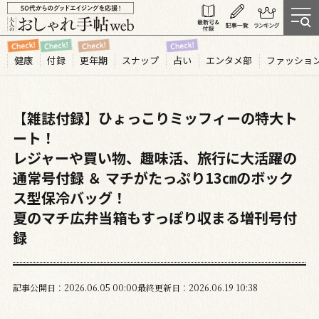
健康
付録
更年期
スナップ
占い
エンタメ部
ファッショ
【雑誌付録】ひょっこりミッフィーの特大ト
ート！
レジャーや買い物、趣味活、旅行に大活躍の
通常号付録 ＆ マチがたっぷり13㎝のボック
ス型保冷バッグ！
夏のマチ広弁当箱もすっぽり収まる増刊号付
録
記事公開日
2026.06
05
00:00
最終更新日
2026.06.19 10:38