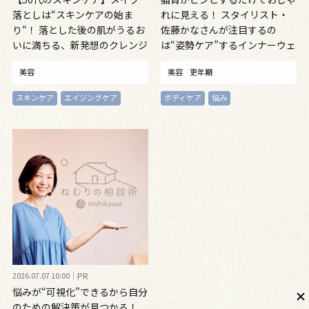
落としは“スキンケアの始ま
れに見える！ スタイリスト・
り“！ 落とした後の肌がうるお
佐藤かなさんが注目するの
いに満ちる、新発想のクレンジ
は“姿勢ケア”するインナーウェ
ングオイル
ア
美容
美容
更年期
スキンケア
エイジングケア
ボディケア
悩み
2026.07.07 10:00
PR
悩みが“可視化”できるから自分
のための解決策が見つかる！