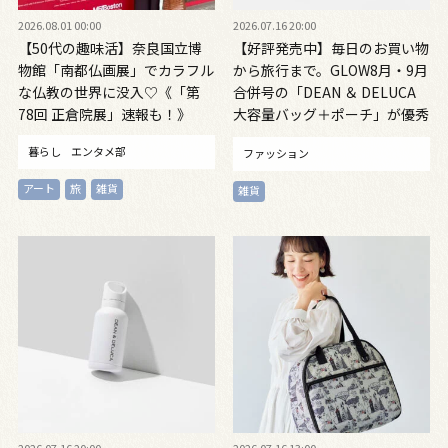
2026.08.01 00:00
2026.07.16 20:00
【50代の趣味活】奈良国立博
【好評発売中】毎日のお買い物
物館「南都仏画展」でカラフル
から旅行まで。GLOW8月・9月
な仏教の世界に没入♡《「第
合併号の「DEAN ＆ DELUCA
78回 正倉院展」速報も！》
大容量バッグ＋ポーチ」が優秀
すぎる！
暮らし
エンタメ部
ファッション
アート
旅
雑貨
雑貨