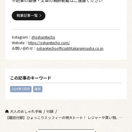
※記事の画像・文章の無断転載はご遠慮ください
執筆記事一覧
Instagram：
@osharetecho
Website：
https://osharetecho.com/
お問い合わせ：
osharetechoofficial@takarajimasha.co.jp
この記事のキーワード
2026年7月号
雑貨
大人のおしゃれ手帖
付録
【雑誌付録】ひょっこりミッフィーの特大トート！ レジャーや買い物、趣味
活、旅行に大活躍の通常号付録 ＆ マチがたっぷり13㎝のボックス型保冷バ
ッグ！ 夏のマチ広弁当箱もすっぽり収まる増刊号付録