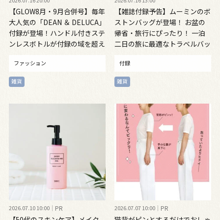
2026.07.16 20:00
2026.07.16 13:00
【GLOW8月・9月合併号】毎年
【雑誌付録予告】ムーミンのボ
大人気の「DEAN ＆ DELUCA」
ストンバッグが登場！ お盆の
付録が登場！ハンドル付きステ
帰省・旅行にぴったり！ 一泊
ンレスボトルが付録の域を超え
二日の旅に最適なトラベルバッ
た名品だった
グ見逃さないで 8月6日発売
ファッション
付録
雑貨
雑貨
2026.07.10 10:00
PR
2026.07.07 10:00
PR
【50代のスキンケア】メイク
猫背がピンとするだけでおしゃ