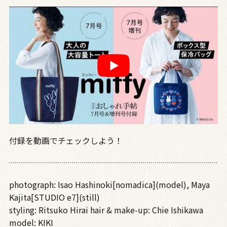
付録を動画でチェックしよう！
photograph: Isao Hashinoki[nomadica](model), Maya
Kajita[STUDIO e7](still)
styling: Ritsuko Hirai hair & make-up: Chie Ishikawa
model: KIKI