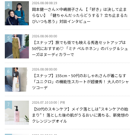
2026.08.08 08:19
岡本健一さん×中嶋朋子さん 【「好き」は決して止ま
らない】 「健ちゃんだったらどうする？ 立ち止まるた
びいつも思う」対談インタビュー
2026.08.06 00:00
【スナップ】旅でも街でも映える秀逸セットアップは
50代におすすめ♡ 「ミナ ペルホネン」のバッグ＆シュ
ーズはヌーディカラーで
2026.08.08 00:00
【スナップ】155cm・50代のおしゃれさんが着こなす
「ユニクロ」の機能性スカートが超優秀！ 大人のTシャ
ツコーデ
2026.07.10 10:00
PR
【50代のスキンケア】メイク落としは“スキンケアの始
まり“！ 落とした後の肌がうるおいに満ちる、新発想の
クレンジングオイル