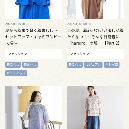
2022.08.15 00:00
2022.08.03 00:00
夏から秋まで賢く着まわし ～
この夏、着心地のいい服しか着
セットアップ・キャミワンピー
たくない！ そんな日常着に
ス編～
「hareiro」の服 【Part 2】
ファッション
ファッション
着こなし
着まわし
着こなし
カジュアル
ハレイロ
セットアップ