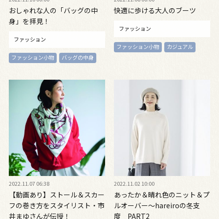
おしゃれな人の「バッグの中
快適に歩ける大人のブーツ
身」を拝見！
ファッション
ファッション
ファッション小物
カジュアル
ファッション小物
バッグの中身
2022.11.07 06:38
2022.11.02 10:00
【動画あり】ストール＆スカー
あったか＆晴れ色のニット＆プ
フの巻き方をスタイリスト・市
ルオーバー～hareiroの冬支
井まゆさんが伝授！
度 PART2