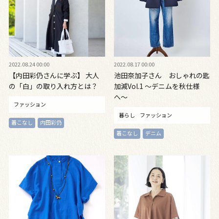
2022.08.24 00:00
2022.08.17 00:00
【内田彩仍さんに学ぶ】 大人
池田奈加子さん おしゃれの匙
の「白」の取り入れ方とは？
加減Vol.1 〜デニムを秋仕様
へ〜
ファッション
暮らし
ファッション
着こなし
内田彩仍
着こなし
デニム