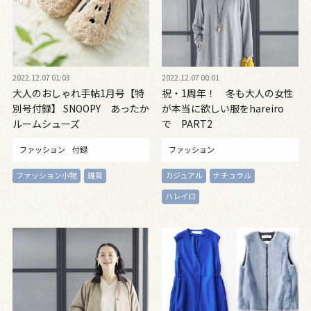
2022.12.07 01:03
2022.12.07 00:01
大人のおしゃれ手帖1月号【特
祝・1周年！ 冬も大人の女性
別号付録】 SNOOPY あったか
が本当に欲しい服をhareiro
ルームシューズ
で PART2
ファッション
付録
ファッション
ファッション小物
雑貨
カジュアル
ナチュラル
ハレイロ