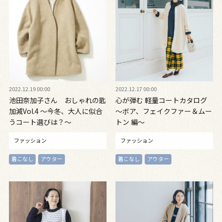
2022.12.19 00:00
2022.12.17 00:00
池田奈加子さん おしゃれの匙
心が弾む 軽量コートカタログ
加減Vol.4 〜今冬、大人に似合
〜ボア、フェイクファー＆ムー
うコート選びは？〜
トン 編〜
ファッション
ファッション
着こなし
アウター
着こなし
アウター