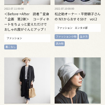
2022.07.11 00:00
2022.07.10 00:00
＜Before→After 読者＂変身
松之助オーナー・平野顕子さん
＂企画 第2弾＞ コーディネ
の N.Y.からおすそ分け vol.2
ートをちょっと変えただけで
ファッション
エンタメ部
おしゃれ度がぐんとアップ！
ファッション小物
生き方
ファッション
読み物
着こなし