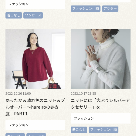
ファッション
ファッション小物
アウター
着こなし
ワンピース
2022.10.26 11:00
2022.10.17 23:55
あったか＆晴れ色のニット＆プ
ニットには「大ぶりシルバーア
ルオーバー～hareiroの冬支
クセサリー」を
度 PART1
ファッション
ファッション
着こなし
ファッション小物