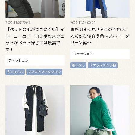
2022.11.27 22:46
2022.11.24 00:00
【ペットの毛がつきにくい】イ
肌を明るく見せるこの４色 大
トーヨーカドーコラボのスウェ
人だから似合う色〜ブルー・グ
ットがペット好きには最高で
リーン編〜
す！
ファッション
ファッション
着こなし
ファッション小物
カジュアル
ファストファッション