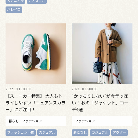
カジュアル
ナチュラル
ハレイロ
2022.10.16 00:00
2022.10.15 00:00
【スニーカー特集】 大人もト
“かっちりしない”が今年っぽ
ライしやすい「ニュアンスカラ
い！ 秋の「ジャケット」コー
ー」にご注目！
デ4選
暮らし
ファッション
ファッション
ファッション小物
カジュアル
着こなし
カジュアル
アウター