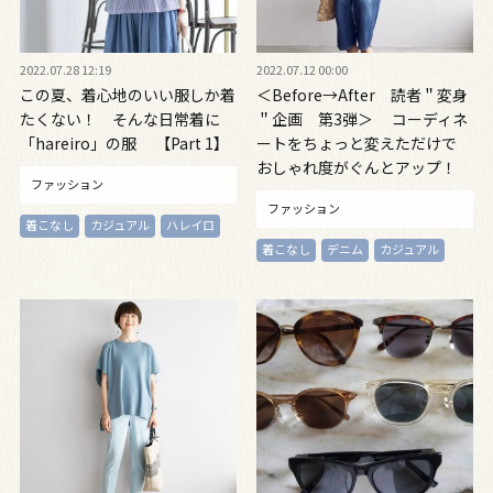
2022.07.28 12:19
2022.07.12 00:00
この夏、着心地のいい服しか着
＜Before→After 読者＂変身
たくない！ そんな日常着に
＂企画 第3弾＞ コーディネ
「hareiro」の服 【Part 1】
ートをちょっと変えただけで
おしゃれ度がぐんとアップ！
ファッション
ファッション
着こなし
カジュアル
ハレイロ
着こなし
デニム
カジュアル