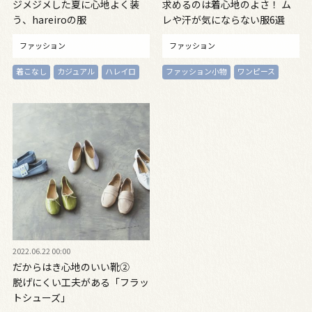
ジメジメした夏に心地よく装
求めるのは着心地のよさ！ ム
う、hareiroの服
レや汗が気にならない服6選
ファッション
ファッション
着こなし
カジュアル
ハレイロ
ファッション小物
ワンピース
2022.06.22 00:00
だからはき心地のいい靴②
脱げにくい工夫がある「フラッ
トシューズ」