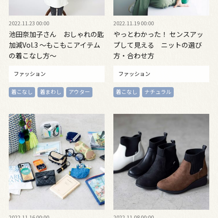
2022.11.23 00:00
2022.11.19 00:00
池田奈加子さん おしゃれの匙
やっとわかった！ センスアッ
加減Vol.3 〜もこもこアイテム
プして見える ニットの選び
の着こなし方〜
方・合わせ方
ファッション
ファッション
着こなし
着まわし
アウター
着こなし
ナチュラル
2022.11.16 00:00
2022.11.08 00:00