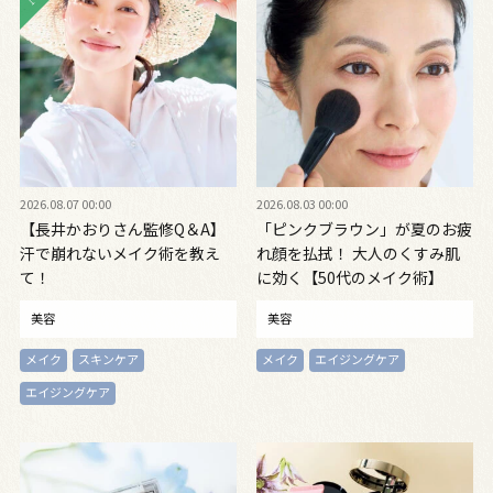
2026.08.07 00:00
2026.08.03 00:00
【長井かおりさん監修Q＆A】
「ピンクブラウン」が夏のお疲
汗で崩れないメイク術を教え
れ顔を払拭！ 大人のくすみ肌
て！
に効く【50代のメイク術】
美容
美容
メイク
スキンケア
メイク
エイジングケア
エイジングケア