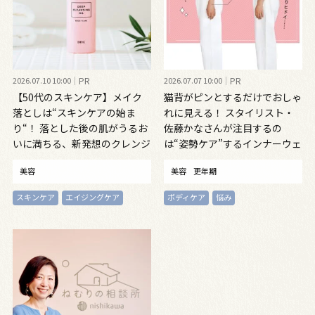
2026.07.10 10:00
PR
2026.07.07 10:00
PR
【50代のスキンケア】メイク
猫背がピンとするだけでおしゃ
落としは“スキンケアの始ま
れに見える！ スタイリスト・
り“！ 落とした後の肌がうるお
佐藤かなさんが注目するの
いに満ちる、新発想のクレンジ
は“姿勢ケア”するインナーウェ
ングオイル
ア
美容
美容
更年期
スキンケア
エイジングケア
ボディケア
悩み