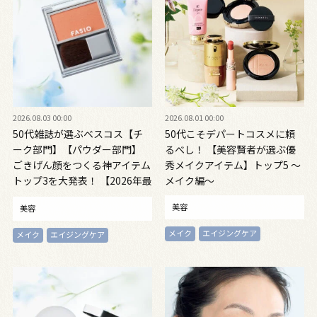
2026.08.03 00:00
2026.08.01 00:00
50代雑誌が選ぶベスコス【チ
50代こそデパートコスメに頼
ーク部門】【パウダー部門】
るべし！ 【美容賢者が選ぶ優
ごきげん顔をつくる神アイテム
秀メイクアイテム】トップ5 ～
トップ3を大発表！ 【2026年最
メイク編～
新】
美容
美容
メイク
エイジングケア
メイク
エイジングケア