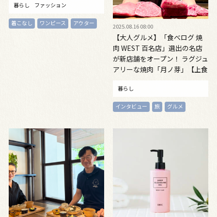
暮らし
ファッション
着こなし
ワンピース
アウター
2025.08.16 08:00
【大人グルメ】「食べログ 焼
肉 WEST 百名店」選出の名店
が新店舗をオープン！ ラグジュ
アリーな焼肉「月ノ芽」【上食
研・Wあさこのおいしい社会科
暮らし
見学 vol.9】
インタビュー
旅
グルメ