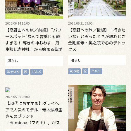
2025.06.14 10:00
2025.06.21 09:00
【高野山への旅／前編】 “パワ
【高野への旅／後編】「行きた
ースポット”なんて言葉じゃ軽
いな」と思ったときが訪れどき
すぎる！ 導きの神おわす「丹
金剛峯寺・奥之院で心のデトッ
生都比売神社」から始まる聖地
クス
巡りと話題の駅舎ホテルを体
暮らし
暮らし
験！
読み物
旅
グルメ
エッセイ
旅
グルメ
2025.05.09 08:00
【50代におすすめ】グレイヘ
アで人気のモデル・青木沙織里
さんのブランド
「Huminaa（フミナ）」がス
タート！