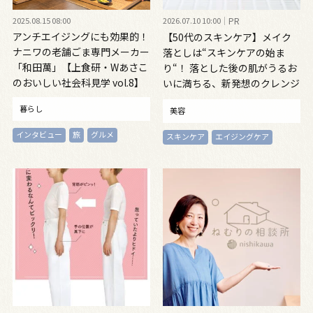
2025.08.15 08:00
2026.07.10 10:00
PR
アンチエイジングにも効果的！
【50代のスキンケア】メイク
ナニワの老舗ごま専門メーカー
落としは“スキンケアの始ま
「和田萬」【上食研・Wあさこ
り“！ 落とした後の肌がうるお
のおいしい社会科見学 vol.8】
いに満ちる、新発想のクレンジ
ングオイル
暮らし
美容
インタビュー
旅
グルメ
スキンケア
エイジングケア