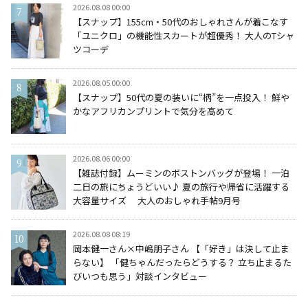
2026.08.08 00:00
【スナップ】155cm・50代のおしゃれさんが着こなす
「ユニクロ」の機能性スカートが超優秀！ 大人のTシャ
ツコーデ
2026.08.05 00:00
【スナップ】50代の夏の装いに“柄”を一点投入！ 鮮や
かなアフリカンプリントで気分を高めて
2026.08.06 00:00
【雑誌付録】ムーミンのボストンバッグが登場！ 一泊
二日の旅にちょうどいい♪ 夏の旅行や帰省に活躍する
大容量サイズ 大人のおしゃれ手帖9月号
2026.08.08 08:19
岡本健一さん×中嶋朋子さん 【「好き」は決して止ま
らない】 「健ちゃんだったらどうする？ 立ち止まるた
びいつも思う」対談インタビュー