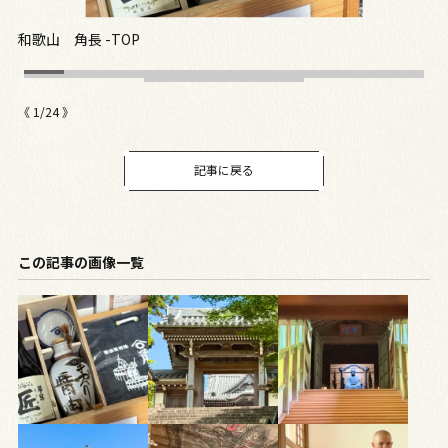
和歌山 角長 -TOP
和
《
1
/
24
》
記事に戻る
この記事の画像一覧