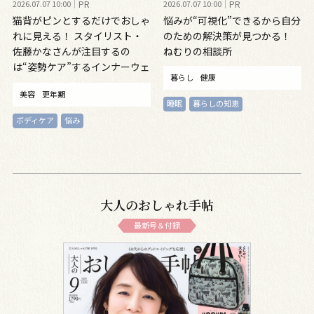
2026.07.07 10:00
PR
2026.07.07 10:00
PR
猫背がピンとするだけでおしゃ
悩みが“可視化”できるから自分
れに見える！ スタイリスト・
のための解決策が見つかる！
佐藤かなさんが注目するの
ねむりの相談所
は“姿勢ケア”するインナーウェ
暮らし
健康
ア
美容
更年期
睡眠
暮らしの知恵
ボディケア
悩み
大人のおしゃれ手帖
最新号＆付録