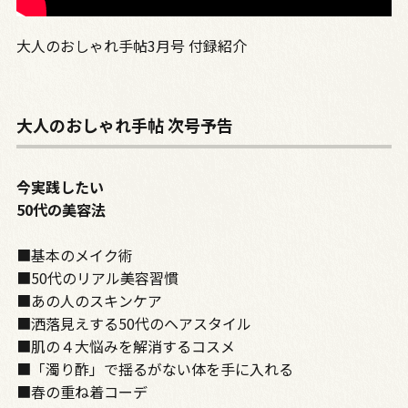
大人のおしゃれ手帖3月号 付録紹介
大人のおしゃれ手帖 次号予告
今実践したい
50代の美容法
■基本のメイク術
■50代のリアル美容習慣
■あの人のスキンケア
■洒落見えする50代のヘアスタイル
■肌の４大悩みを解消するコスメ
■「濁り酢」で揺るがない体を手に入れる
■春の重ね着コーデ