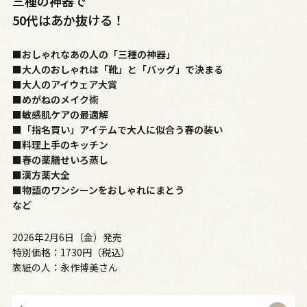
三種の神器で
50代はあか抜ける！
■おしゃれなあの人の「三種の神器」
■大人のおしゃれは「靴」と「バッグ」で決まる
■大人のアイウェア大賞
■めがねのメイク術
■敏感肌ケアの最適解
■「指名買い」アイテムで大人に似合う春の装い
■料理上手のキッチン
■春の薬膳せいろ蒸し
■漢方薬大全
■物語のワンシーンをおしゃれにまとう
など
2026年2月6日（金）発売
特別価格：1730円（税込）
表紙の人：永作博美さん