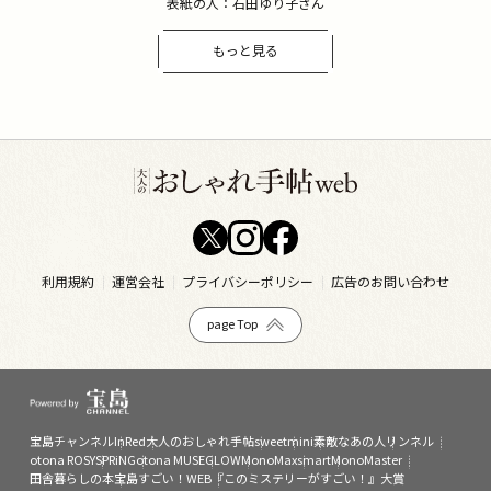
表紙の人：石田ゆり子さん
もっと見る
利用規約
運営会社
プライバシーポリシー
広告のお問い合わせ
page Top
宝島チャンネル
InRed
大人のおしゃれ手帖
sweet
mini
素敵なあの人
リンネル
otona ROSY
SPRiNG
otona MUSE
GLOW
MonoMax
smart
MonoMaster
田舎暮らしの本
宝島すごい！WEB
『このミステリーがすごい！』大賞