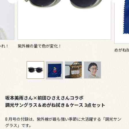
ゃれ！
紫外線の量で色が変化！
めがね
坂本美雨さん×前田ひさえさんコラボ
調光サングラス＆めがね拭き＆ケース 3点セット
8 月号の付録は、紫外線が最も強い季節に大活躍する「調光サン
グラス」です。