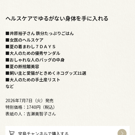
ヘルスケアでゆるがない身体を手に入れる
■井原裕子さん 鉄分たっぷりごはん
■女医のヘルスケア
■夏の着まわし７ＤＡＹＳ
■大人のための優秀サンダル
■おしゃれな人のバッグの中身
■夏の断捨離美容
■飼い主と愛猫がときめくネコグッズ21選
■大人のための手土産リスト
など
2026年7月7日（火）発売
特別価格：1740円（税込）
表紙の人：吉瀬美智子さん
宝島チャンネルで購入する