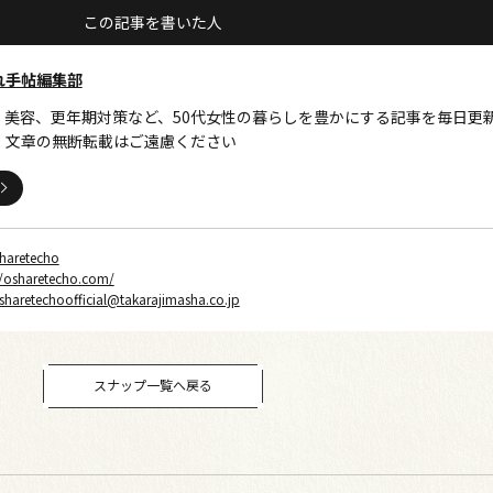
この記事を書いた人
れ手帖編集部
、美容、更年期対策など、50代女性の暮らしを豊かにする記事を毎日更
・文章の無断転載はご遠慮ください
haretecho
//osharetecho.com/
sharetechoofficial@takarajimasha.co.jp
スナップ一覧へ戻る