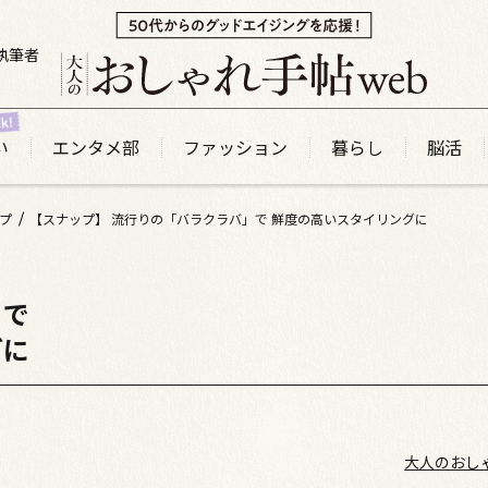
執筆者
い
エンタメ部
ファッション
暮らし
脳活
プ
【スナップ】 流行りの「バラクラバ」で 鮮度の高いスタイリングに
」で
グに
大人のおし