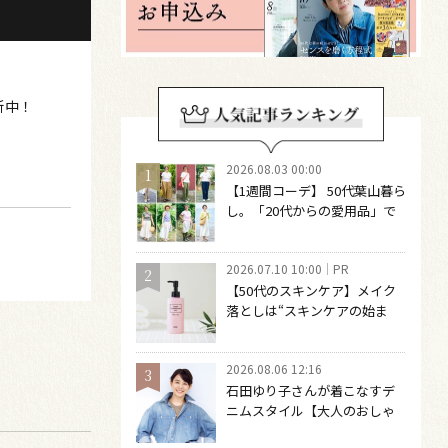
新中！
2026.08.03 00:00
【1週間コーデ】 50代葉山暮ら
し。「20代からの愛用品」で
つくる大人の夏カジュアル8選
～ 桐野恵美さん #022 Emi
2026.07.10 10:00
PR
Kirino～
【50代のスキンケア】メイク
落としは“スキンケアの始ま
り“！ 落とした後の肌がうるお
いに満ちる、新発想のクレン
2026.08.06 12:16
ジングオイル
石田ゆり子さんが着こなすデ
ニムスタイル【大人のおしゃ
れの最適解】 引き算をするほ