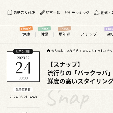
最新号＆付録
記事一覧
ランキング
監修・
健康
付録
更年期
スナップ
占
大人のおしゃれ手帖
大人のおしゃれスナッ
記事公開日
2023.12
24
【スナップ】
流行りの「バラクラバ
00:00
鮮度の高いスタイリン
最終更新日
2024.05.21 14:48