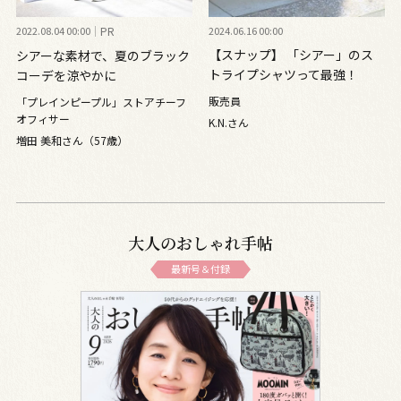
2022.08.04 00:00
PR
2024.06.16 00:00
【スナップ】 「シアー」のス
シアーな素材で、夏のブラック
トライプシャツって最強！
コーデを涼やかに
脱・定番を叶えるデニムの着こ
販売員
「プレインピープル」ストアチーフ
なし
オフィサー
K.N.さん
増田 美和さん（57歳）
大人のおしゃれ手帖
最新号＆付録