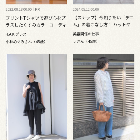
2022.08.18 00:00
PR
2024.05.12 00:00
【スナップ】今知りたい「デニ
プリントTシャツで遊び心をプ
ム」の着こなし方！ ハットや
ラスしたくすみカラーコーディ
小物でおしゃれ度アップ
ネート
美容関係の仕事
H.A.K プレス
レさん（45歳）
小林めぐみさん（45歳）