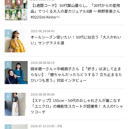
【1週間コーデ】 50代葉山暮らし。「20代からの愛用
品」でつくる大人の夏カジュアル8選 ～ 桐野恵美さん
#022 Emi Kirino～
2023.06.28 04:45
オールシーズン使いたい！ 50代に似合う「大人かわい
い」サングラス６選
2026.08.08 08:19
岡本健一さん×中嶋朋子さん 【「好き」は決して止ま
らない】 「健ちゃんだったらどうする？ 立ち止まるた
びいつも思う」対談インタビュー
2026.08.08 00:00
【スナップ】155cm・50代のおしゃれさんが着こなす
「ユニクロ」の機能性スカートが超優秀！ 大人のTシャ
ツコーデ
2026.07.10 10:00
PR