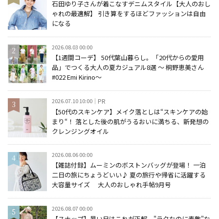
石田ゆり子さんが着こなすデニムスタイル【大人のおし
ゃれの最適解】 引き算をするほどファッションは自由
になる
2026.08.03 00:00
【1週間コーデ】 50代葉山暮らし。「20代からの愛用
品」でつくる大人の夏カジュアル8選 ～ 桐野恵美さん
#022 Emi Kirino～
2026.07.10 10:00
PR
【50代のスキンケア】メイク落としは“スキンケアの始
まり“！ 落とした後の肌がうるおいに満ちる、新発想の
クレンジングオイル
2026.08.06 00:00
【雑誌付録】ムーミンのボストンバッグが登場！ 一泊
二日の旅にちょうどいい♪ 夏の旅行や帰省に活躍する
大容量サイズ 大人のおしゃれ手帖9月号
2026.08.07 00:00
【スナップ】暑い日はこれが正解。"ラクなのに素敵"な