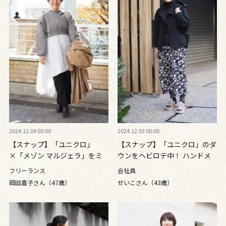
2024.12.04 00:00
2024.12.03 00:00
【スナップ】「ユニクロ」
【スナップ】「ユニクロ」のダ
×「メゾン マルジェラ」をミ
ウンをヘビロテ中！ ハンドメ
ックス！ センスが光る着こな
イドアイテムで自分らしい着こ
フリーランス
会社員
しテクにくぎ付け
なしに
岡田嘉子さん（47歳）
せいこさん（43歳）