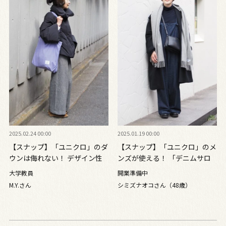
2025.02.24 00:00
2025.01.19 00:00
【スナップ】「ユニクロ」のダ
【スナップ】「ユニクロ」のメ
ウンは侮れない！ デザイン性
ンズが使える！ 「デニムサロ
もコスパも◎のシーズンアイテ
ペット」は小物＆色使いで大人
大学教員
開業準備中
ムにご注目
仕様に
M.Y.さん
シミズナオコさん（48歳）