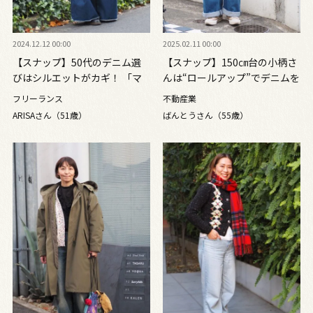
2024.12.12 00:00
2025.02.11 00:00
【スナップ】50代のデニム選
【スナップ】150㎝台の小柄さ
びはシルエットがカギ！ 「マ
んは“ロールアップ”でデニムを
ルニ」のニットバッグで鮮やか
着こなす
フリーランス
不動産業
に
ARISAさん（51歳）
ばんとうさん（55歳）