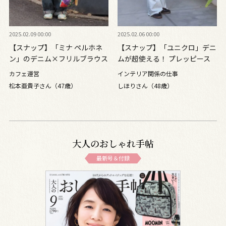
2025.02.09 00:00
2025.02.06 00:00
【スナップ】「ミナ ペルホネ
【スナップ】「ユニクロ」デニ
ン」のデニム×フリルブラウス
ムが超使える！ プレッピース
の甘辛バランスが絶妙！
タイルをカジュアルに
カフェ運営
インテリア関係の仕事
松本亜貴子さん（47歳）
しほりさん（48歳）
大人のおしゃれ手帖
最新号＆付録