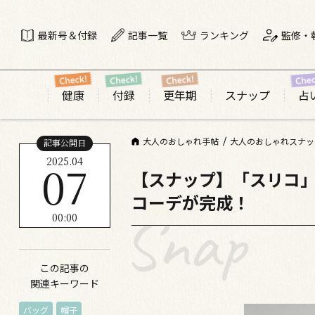
最新号＆付録
記事一覧
ランキング
監修・
健康
付録
更年期
スナップ
占
大人のおしゃれ手帖
大人のおしゃれスナッ
記事公開日
2025.04
07
【スナップ】「スリコ
コーデが完成！
00:00
この記事の
関連キーワード
バッグ
帽子