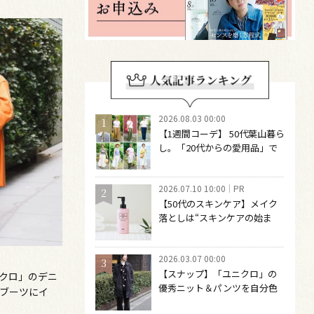
2026.08.03 00:00
【1週間コーデ】 50代葉山暮ら
し。「20代からの愛用品」で
つくる大人の夏カジュアル8選
～ 桐野恵美さん #022 Emi
2026.07.10 10:00
PR
Kirino～
【50代のスキンケア】メイク
落としは“スキンケアの始ま
り“！ 落とした後の肌がうるお
いに満ちる、新発想のクレン
2026.03.07 00:00
ジングオイル
【スナップ】「ユニクロ」の
クロ」のデニ
優秀ニット＆パンツを自分色
ブーツにイ
に染める！ 50代の古着の楽し
ンファッション