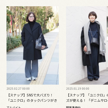
2025.02.27 00:00
2025.01.19 00:00
【スナップ】SNSで大バズり！
【スナップ】「ユニクロ」
「ユニクロ」のタックパンツがき
ズが使える！ 「デニムサロ
れいめカジュアルコーデのお供
ト」は小物＆色使いで大人
アルバイト
開業準備中