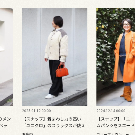
2025.01.12 00:00
2024.12.14 00:00
のメン
【スナップ】着まわし力の高い
【スナップ】「ユニ
ペッ
「ユニクロ」のスラックスが使え
ムパンツをスエード
仕様に
る！ 異素材の「ボアコート」で存
ン！ 冬のウエスタ
看護師
フリーアナウンサー