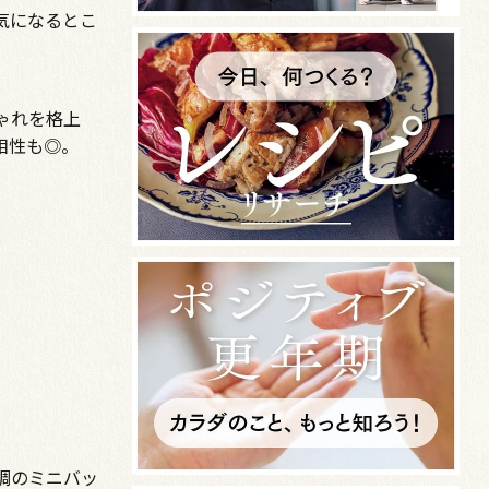
気になるとこ
ゃれを格上
相性も◎。
調のミニバッ