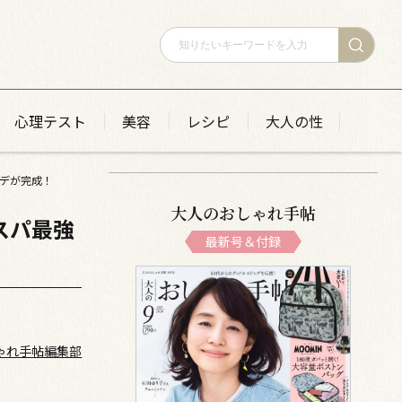
心理テスト
美容
レシピ
大人の性
デが完成！
大人のおしゃれ手帖
スパ最強
最新号＆付録
ゃれ手帖編集部