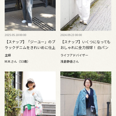
2025.05.18 00:00
2024.09.23 00:00
【スナップ】「ジーユー」のブ
【スナップ】いくつになっても
ラックデニムをきれいめに仕上
おしゃれに全力投球！ 白パン
げるコツは？
ツが映えるカジュアルコーデ
主婦
ライフアドバイザー
M.M.さん（53歳）
浅倉静香さん