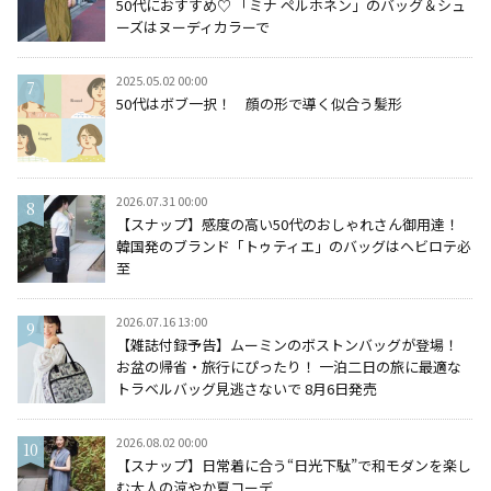
50代におすすめ♡ 「ミナ ペルホネン」のバッグ＆シュ
ーズはヌーディカラーで
2025.05.02 00:00
50代はボブ一択！ 顔の形で導く似合う髪形
2026.07.31 00:00
【スナップ】感度の高い50代のおしゃれさん御用達！
韓国発のブランド「トゥティエ」のバッグはヘビロテ必
至
2026.07.16 13:00
【雑誌付録予告】ムーミンのボストンバッグが登場！
お盆の帰省・旅行にぴったり！ 一泊二日の旅に最適な
トラベルバッグ見逃さないで 8月6日発売
2026.08.02 00:00
【スナップ】日常着に合う“日光下駄”で和モダンを楽し
む大人の涼やか夏コーデ