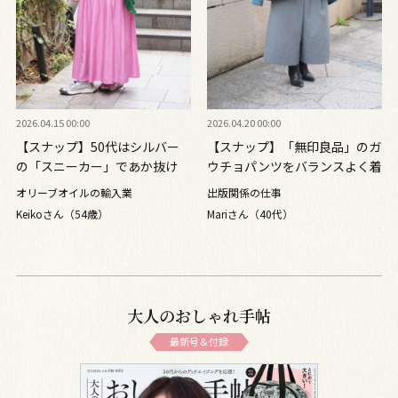
2026.04.15 00:00
2026.04.20 00:00
【スナップ】50代はシルバー
【スナップ】「無印良品」のガ
の「スニーカー」であか抜け
ウチョパンツをバランスよく着
る！ ピンク×グリーンで春ら
こなすには？ 柄物デニムジャ
オリーブオイルの輸入業
出版関係の仕事
しく
ケットで遊び心を添えて
Keikoさん（54歳）
Mariさん（40代）
大人のおしゃれ手帖
最新号＆付録