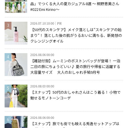
品」でつくる大人の夏カジュアル8選 ～ 桐野恵美さん
#022 Emi Kirino～
2026.07.10 10:00
PR
【50代のスキンケア】メイク落としは“スキンケアの始
まり“！ 落とした後の肌がうるおいに満ちる、新発想の
クレンジングオイル
2026.08.06 00:00
【雑誌付録】ムーミンのボストンバッグが登場！ 一泊
二日の旅にちょうどいい♪ 夏の旅行や帰省に活躍する
大容量サイズ 大人のおしゃれ手帖9月号
2026.08.03 00:00
【スナップ】50代のおしゃれさんはこう着る！ 小物で
魅せるモノトーンコーデ
2026.08.06 00:00
【スナップ】旅でも街でも映える秀逸セットアップは