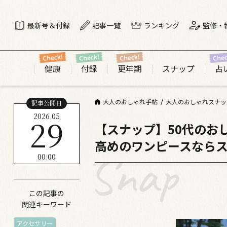
最新号＆付録
記事一覧
ランキング
監修・
健康
付録
更年期
スナップ
占
大人のおしゃれ手帖
大人のおしゃれスナッ
記事公開日
2026.05
29
【スナップ】50代のお
高めのワンピースなら
00:00
この記事の
関連キーワード
アクセサリー