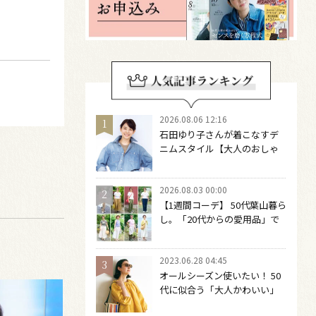
2026.08.06 12:16
石田ゆり子さんが着こなすデ
ニムスタイル【大人のおしゃ
れの最適解】 引き算をするほ
どファッションは自由になる
2026.08.03 00:00
【1週間コーデ】 50代葉山暮ら
し。「20代からの愛用品」で
つくる大人の夏カジュアル8選
～ 桐野恵美さん #022 Emi
2023.06.28 04:45
Kirino～
オールシーズン使いたい！ 50
代に似合う「大人かわいい」
サングラス６選