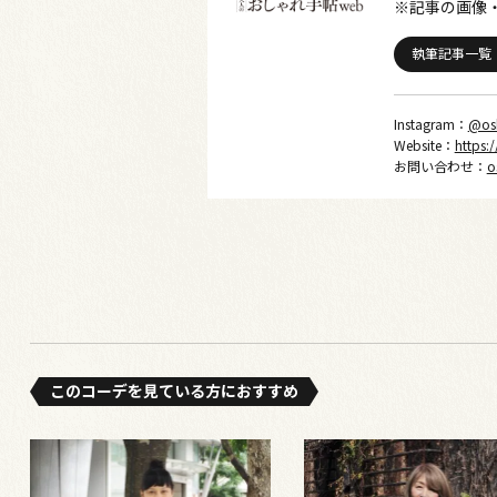
※記事の画像
執筆記事一覧
Instagram：
@os
Website：
https:
お問い合わせ：
o
このコーデを⾒ている⽅におすすめ