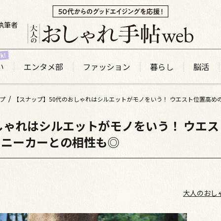
執筆者
い
エンタメ部
ファッション
暮らし
脳活
プ
しゃれはシルエットがモノをいう！ ウエス
スニーカーとの相性も◎
大人のおし