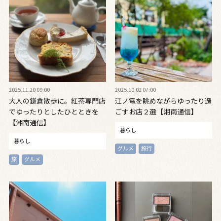
2025.11.20 09:00
2025.10.02 07:00
大人の鎌倉散歩に。紅茶専門店
江ノ電を眺めながらゆったり過
でゆったりとしたひとときを
ごすお店２選【湘南通信】
【湘南通信】
暮らし
暮らし
グルメ
旅行
旅
グルメ