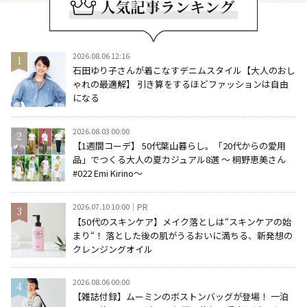
2026.08.06 12:16
石田ゆり子さんが着こなすデニムスタイル【大人のおし
ゃれの最適解】 引き算をするほどファッションは自由
になる
2026.08.03 00:00
【1週間コーデ】 50代葉山暮らし。「20代からの愛用
品」でつくる大人の夏カジュアル8選 ～ 桐野恵美さん
#022 Emi Kirino～
2026.07.10 10:00
PR
【50代のスキンケア】メイク落としは“スキンケアの始
まり“！ 落とした後の肌がうるおいに満ちる、新発想の
クレンジングオイル
2026.08.06 00:00
【雑誌付録】ムーミンのボストンバッグが登場！ 一泊