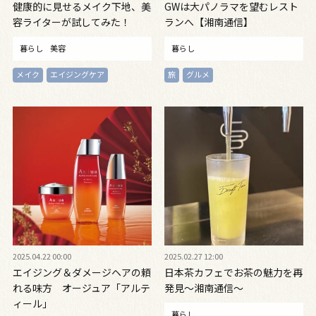
健康的に見せるメイク下地、美
GWは大パノラマを望むレスト
容ライターが試してみた！
ランへ【湘南通信】
暮らし
美容
暮らし
メイク
エイジングケア
旅
グルメ
2025.04.22 00:00
2025.02.27 12:00
エイジング＆ダメージヘアの頼
日本茶カフェでお茶の魅力を再
れる味方 オージュア「アルテ
発見〜湘南通信〜
ィール」
暮らし