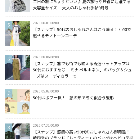
二日の旅にちょうどいい♪ 夏の旅行や帰省に活躍する
大容量サイズ 大人のおしゃれ手帖9月号
2026.08.03 00:00
【スナップ】50代のおしゃれさんはこう着る！ 小物で
魅せるモノトーンコーデ
2026.08.06 00:00
【スナップ】旅でも街でも映える秀逸セットアップは
50代におすすめ♡ 「ミナ ペルホネン」のバッグ＆シュ
ーズはヌーディカラーで
2025.05.02 00:00
50代はボブ一択！ 顔の形で導く似合う髪形
2026.07.31 00:00
【スナップ】感度の高い50代のおしゃれさん御用達！
韓国発のブランド「トゥティエ」のバッグはヘビロテ必