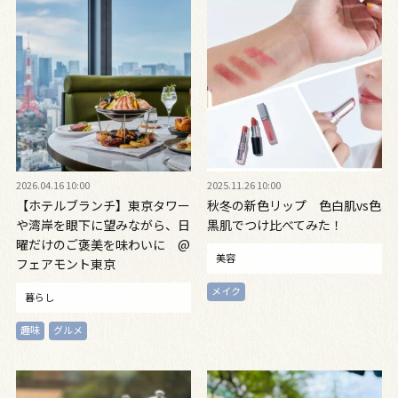
2026.04.16 10:00
2025.11.26 10:00
【ホテルブランチ】東京タワー
秋冬の新色リップ 色白肌vs色
や湾岸を眼下に望みながら、日
黒肌でつけ比べてみた！
曜だけのご褒美を味わいに @
美容
フェアモント東京
メイク
暮らし
趣味
グルメ