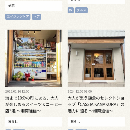
美容
旅
グルメ
エイジングケア
ヘア
2025.01.16 12:00
2024.12.05 08:00
海まで10分の町にある、大人
大人が集う鎌倉のセレクトショ
が楽しめるスイーツ＆コーヒー
ップ「CASSIA KAMAKURA」の
店3選 ～湘南通信～
魅力に迫る ～湘南通信～
暮らし
暮らし