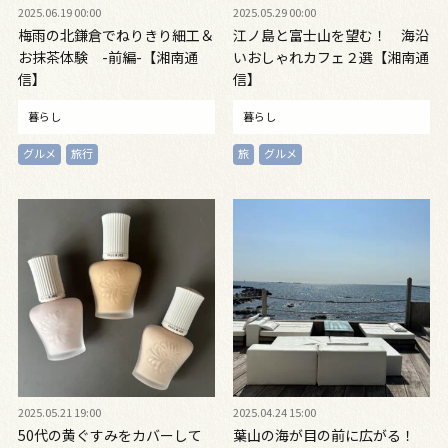
2025.06.19 00:00
2025.05.29 00:00
梅雨の北鎌倉でねりきり細工＆
江ノ島と富士山を望む！ 海沿
お抹茶体験 -前編-【湘南通
いおしゃれカフェ２選【湘南通
信】
信】
暮らし
暮らし
グルメ
旅行
旅
グルメ
2025.05.21 19:00
2025.04.24 15:00
50代の黄ぐすみをカバーして
葉山の海が目の前に広がる！