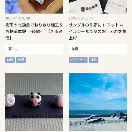
2025.07.03 00:00
2025.06.24 13:00
梅雨の北鎌倉でねりきり細工＆
サンダルの季節に！ フットネ
お抹茶体験 -後編- 【湘南通
イルシールで夏のおしゃれを格
信】
上げ
暮らし
美容
体験
旅行
ボディケア
体験