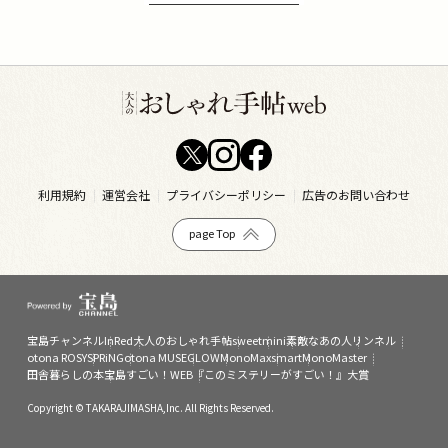
利用規約
運営会社
プライバシーポリシー
広告のお問い合わせ
page Top
宝島チャンネル
InRed
大人のおしゃれ手帖
sweet
mini
素敵なあの人
リンネル
otona ROSY
SPRiNG
otona MUSE
GLOW
MonoMax
smart
MonoMaster
田舎暮らしの本
宝島すごい！WEB
『このミステリーがすごい！』大賞
Copyright © TAKARAJIMASHA,Inc. All Rights Reserved.