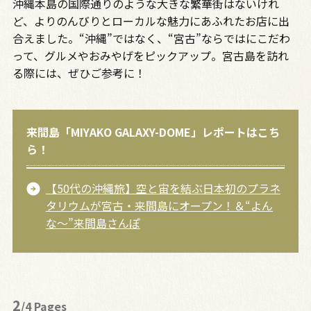
沖縄本島の国際通りのような大きな繁華街はないけれ
ど、よりのんびりとローカルな魅力にあふれたお店に出
合えました。“沖縄”ではなく、“宮古”ならではにこだわ
って、グルメやおみやげをピックアップ。宮古島を訪れ
る際には、ぜひご参考に！
来間島「MIYAKO GALAXY-DOME」レポートはこち
ら！
【50代の沖縄旅】空と宙を結ぶ日本初のプラネ
タリウムが宮古・来間島にオープン！＆“よん
な〜”来間島さんぽ
2
/4 Pages