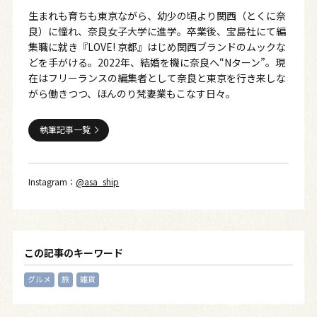
生まれも育ちも東京ながら、幼少の頃より関西（とくに奈
良）に憧れ、奈良女子大学に進学。卒業後、宝島社にて編
集職に就き『LOVE! 京都』はじめ関西ブランドのムックな
どを手がける。2022年、結婚を機に奈良へ“Nターン”。現
在はフリーランスの編集者として奈良と東京を行き来しな
がら働きつつ、ほんのり梵妻業もこなす日々。
執筆記事一覧
Instagram：
@asa_ship
この記事のキーワード
グルメ
旅
雑貨