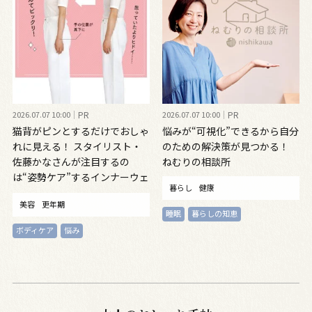
2026.07.07 10:00
PR
2026.07.07 10:00
PR
猫背がピンとするだけでおしゃ
悩みが“可視化”できるから自分
れに見える！ スタイリスト・
のための解決策が見つかる！
佐藤かなさんが注目するの
ねむりの相談所
は“姿勢ケア”するインナーウェ
暮らし
健康
ア
美容
更年期
睡眠
暮らしの知恵
ボディケア
悩み