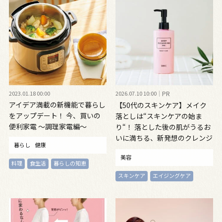
2023.01.18 00:00
2026.07.10 10:00
PR
アイデア満載の新機能で暮らし
【50代のスキンケア】メイク
をアップデート！ 今、買いの
落としは“スキンケアの始ま
便利家電 〜調理家電編〜
り“！ 落とした後の肌がうるお
いに満ちる、新発想のクレンジ
暮らし
健康
ングオイル
美容
料理
食生活
暮らしの知恵
スキンケア
エイジングケア