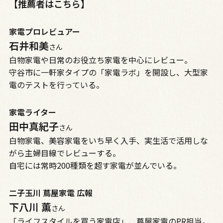
【推薦者はこちら】
家電プロレビュアー
石井和美
さん
白物家電や日常のお役立ち家電を中心にレビュー。
守谷市に一軒家タイプの「家電ラボ」を開設し、大型家
電のテストを行っている。
家電ライター
田中真紀子
さん
白物家電、美容家電をいち早く入手、実生活で活用しな
がら主婦目線でレビューする。
自宅には常時200種類を超す家電が並んでいる。
二子玉川 蔦屋家電 広報
下八川 薫
さん
「ライフスタイルを買う家電店」、蔦屋家電のPR担当。