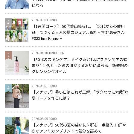
になる
2026.08.03 00:00
【1週間コーデ】 50代葉山暮らし。「20代からの愛用
品」でつくる大人の夏カジュアル8選 ～ 桐野恵美さん
#022 Emi Kirino～
2026.07.10 10:00
PR
【50代のスキンケア】メイク落としは“スキンケアの始
まり“！ 落とした後の肌がうるおいに満ちる、新発想の
クレンジングオイル
2026.08.07 00:00
【スナップ】暑い日はこれが正解。"ラクなのに素敵"な
夏コーデを作るには？
2026.08.05 00:00
【スナップ】50代の夏の装いに“柄”を一点投入！ 鮮や
かなアフリカンプリントで気分を高めて