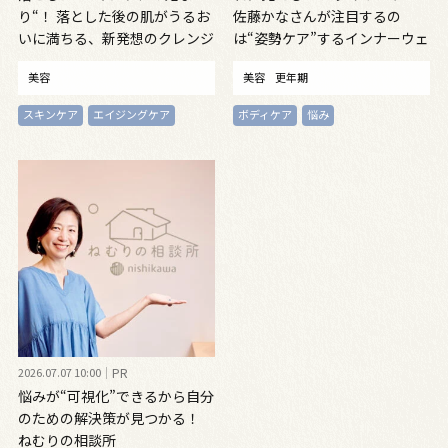
り“！ 落とした後の肌がうるお
佐藤かなさんが注目するの
いに満ちる、新発想のクレンジ
は“姿勢ケア”するインナーウェ
ングオイル
ア
美容
美容
更年期
スキンケア
エイジングケア
ボディケア
悩み
2026.07.07 10:00
PR
悩みが“可視化”できるから自分
のための解決策が見つかる！
ねむりの相談所