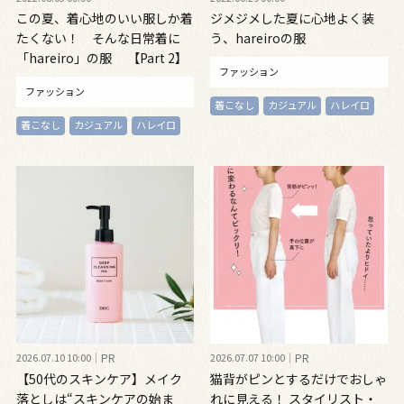
この夏、着心地のいい服しか着
ジメジメした夏に心地よく装
たくない！ そんな日常着に
う、hareiroの服
「hareiro」の服 【Part 2】
ファッション
ファッション
着こなし
カジュアル
ハレイロ
着こなし
カジュアル
ハレイロ
2026.07.10 10:00
PR
2026.07.07 10:00
PR
【50代のスキンケア】メイク
猫背がピンとするだけでおしゃ
落としは“スキンケアの始ま
れに見える！ スタイリスト・