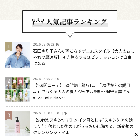
2026.08.06 12:16
石田ゆり子さんが着こなすデニムスタイル【大人のおし
ゃれの最適解】 引き算をするほどファッションは自由
になる
2026.08.03 00:00
【1週間コーデ】 50代葉山暮らし。「20代からの愛用
品」でつくる大人の夏カジュアル8選 ～ 桐野恵美さん
#022 Emi Kirino～
2026.07.10 10:00
PR
【50代のスキンケア】メイク落としは“スキンケアの始
まり“！ 落とした後の肌がうるおいに満ちる、新発想の
クレンジングオイル