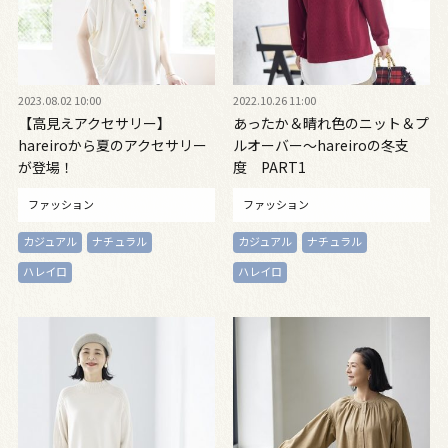
2023.08.02 10:00
2022.10.26 11:00
【高見えアクセサリー】
あったか＆晴れ色のニット＆プ
hareiroから夏のアクセサリー
ルオーバー～hareiroの冬支
が登場！
度 PART1
ファッション
ファッション
カジュアル
ナチュラル
カジュアル
ナチュラル
ハレイロ
ハレイロ