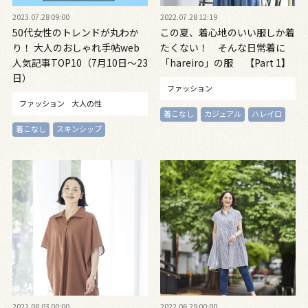
2023.07.28 09:00
2022.07.28 12:19
50代女性のトレンドが丸わか
この夏、着心地のいい服しか着
り！ 大人のおしゃれ手帖web
たくない！ そんな日常着に
人気記事TOP10（7月10日～23
「hareiro」の服 【Part 1】
日）
ファッション
ファッション
大人の性
着こなし
カジュアル
ハレイロ
着こなし
スキンシップ
2022.08.03 00:00
2022.06.29 00:00