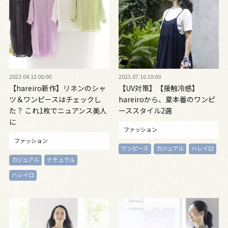
2023.04.12 00:00
2023.07.10 10:00
【hareiro新作】リネンのシャ
【UV対策】【接触冷感】
ツ＆ワンピースはチェックし
hareiroから、夏本番のワンピ
た？ これ1枚でニュアンス美人
ーススタイル2選
に
ファッション
ファッション
ワンピース
カジュアル
ハレイロ
カジュアル
ナチュラル
ハレイロ