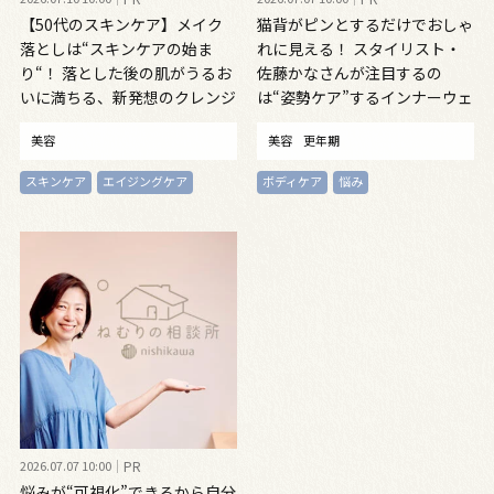
【50代のスキンケア】メイク
猫背がピンとするだけでおしゃ
落としは“スキンケアの始ま
れに見える！ スタイリスト・
り“！ 落とした後の肌がうるお
佐藤かなさんが注目するの
いに満ちる、新発想のクレンジ
は“姿勢ケア”するインナーウェ
ングオイル
ア
美容
美容
更年期
スキンケア
エイジングケア
ボディケア
悩み
2026.07.07 10:00
PR
悩みが“可視化”できるから自分