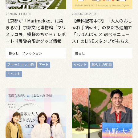
2026.07.11 00:00
2026.07.06 21:00
【京都が「Marimekko」に染
【無料配布中♡】「大人のおし
まる♡】京都文化博物館「マリ
ゃれ手帖web」の友だち追加で
メッコ展 模様のちから」レポ
「しばんばん × 選べるニュー
ート《展覧会限定グッズ情報
ス」のLINEスタンプがもらえ
も！》
る！
暮らし
ファッション
暮らし
ファッション小物
アート
イベント
暮らしの知恵
イベント