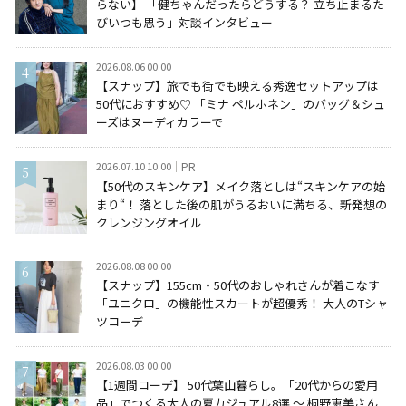
らない】 「健ちゃんだったらどうする？ 立ち止まるた
びいつも思う」対談インタビュー
2026.08.06 00:00
【スナップ】旅でも街でも映える秀逸セットアップは
50代におすすめ♡ 「ミナ ペルホネン」のバッグ＆シュ
ーズはヌーディカラーで
2026.07.10 10:00
PR
【50代のスキンケア】メイク落としは“スキンケアの始
まり“！ 落とした後の肌がうるおいに満ちる、新発想の
クレンジングオイル
2026.08.08 00:00
【スナップ】155cm・50代のおしゃれさんが着こなす
「ユニクロ」の機能性スカートが超優秀！ 大人のTシャ
ツコーデ
2026.08.03 00:00
【1週間コーデ】 50代葉山暮らし。「20代からの愛用
品」でつくる大人の夏カジュアル8選 ～ 桐野恵美さん