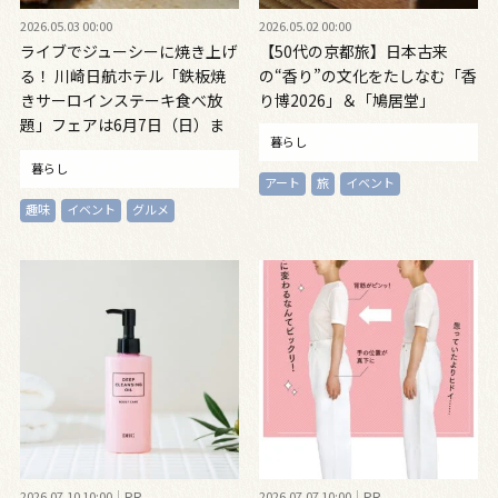
2026.05.03 00:00
2026.05.02 00:00
ライブでジューシーに焼き上げ
【50代の京都旅】日本古来
る！ 川崎日航ホテル「鉄板焼
の“香り”の文化をたしなむ「香
きサーロインステーキ食べ放
り博2026」＆「鳩居堂」
題」フェアは6月7日（日）ま
暮らし
で開催
暮らし
アート
旅
イベント
趣味
イベント
グルメ
2026.07.10 10:00
PR
2026.07.07 10:00
PR