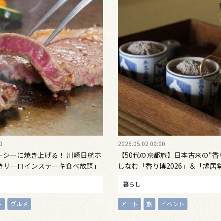
0
2026.05.02 00:00
ーシーに焼き上げる！ 川崎日航ホ
【50代の京都旅】日本古来の“香
きサーロインステーキ食べ放題」
しなむ「香り博2026」＆「鳩居
7日（日）まで開催
暮らし
ト
グルメ
アート
旅
イベント