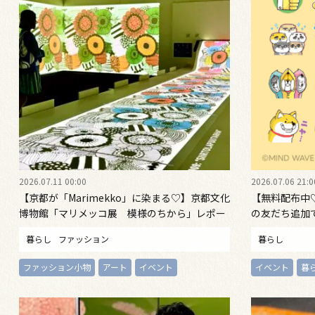
2026.07.11 00:00
2026.07.06 21:0
【京都が「Marimekko」に染まる♡】京都文化
【無料配布中
博物館「マリメッコ展 模様のちから」レポー
の友だち追加
ト《展覧会限定グッズ情報も！》
ス」のLINE
暮らし
ファッション
暮らし
ファッション小物
アート
イベント
イベント
暮