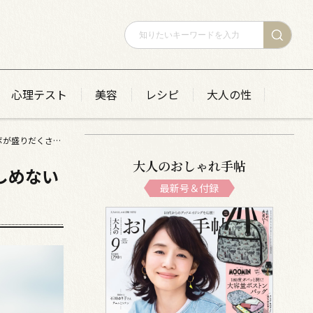
心理テスト
美容
レシピ
大人の性
2023年9月15日（金）～9月24日（日）赤箱×横浜 ここでしか楽しめない限定コラボが盛りだくさん!「赤箱 AWA-YA in YOKOHAMA」開催
大人のおしゃれ手帖
楽しめない
最新号＆付録