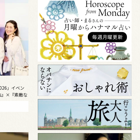
026」イベン
帖』×『素敵な