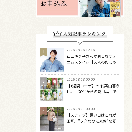
2026.08.06 12:16
石田ゆり子さんが着こなすデ
ニムスタイル【大人のおしゃ
れの最適解】 引き算をするほ
どファッションは自由になる
2026.08.03 00:00
【1週間コーデ】 50代葉山暮ら
し。「20代からの愛用品」で
つくる大人の夏カジュアル8選
～ 桐野恵美さん #022 Emi
2026.08.07 00:00
Kirino～
【スナップ】暑い日はこれが
正解。"ラクなのに素敵"な夏
コーデを作るには？