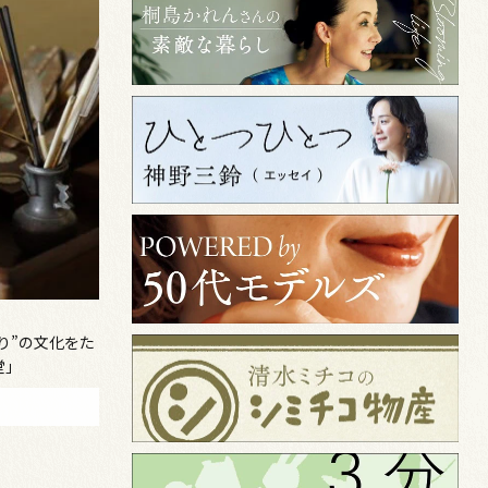
り”の文化をた
堂」