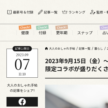
最新号＆付録
記事一覧
ランキング
監修・
健康
付録
更年期
スナップ
占
記事公開日
大人のおしゃれ手帖
記事一覧
暮らし
2023.09
07
2023年9月15日（金
限定コラボが盛りだくさん!「
11:10
大人のおしゃれ手帖
の記事をシェア!