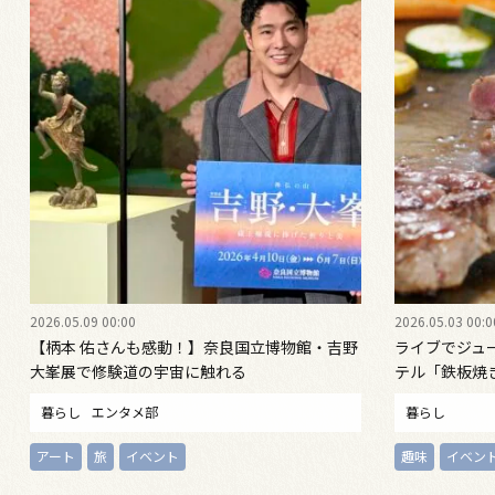
2026.05.09 00:00
2026.05.03 00:0
【柄本 佑さんも感動！】奈良国立博物館・吉野
ライブでジュ
大峯展で修験道の宇宙に触れる
テル「鉄板焼
フェアは6月
暮らし
エンタメ部
暮らし
アート
旅
イベント
趣味
イベン