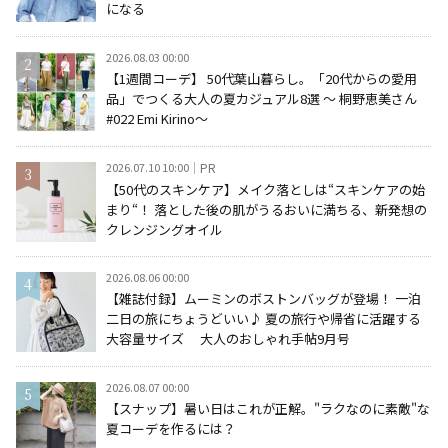
になる
2026.08.03 00:00
【1週間コーデ】 50代葉山暮らし。「20代からの愛用
品」でつくる大人の夏カジュアル8選 ～ 桐野恵美さん
#022 Emi Kirino～
2026.07.10 10:00
PR
【50代のスキンケア】メイク落としは“スキンケアの始
まり“！ 落とした後の肌がうるおいに満ちる、新発想の
クレンジングオイル
2026.08.06 00:00
【雑誌付録】ムーミンのボストンバッグが登場！ 一泊
二日の旅にちょうどいい♪ 夏の旅行や帰省に活躍する
大容量サイズ 大人のおしゃれ手帖9月号
2026.08.07 00:00
【スナップ】暑い日はこれが正解。"ラクなのに素敵"な
夏コーデを作るには？