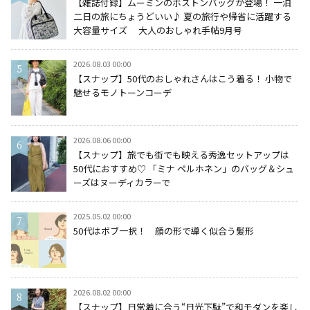
【雑誌付録】ムーミンのボストンバッグが登場！ 一泊
二日の旅にちょうどいい♪ 夏の旅行や帰省に活躍する
大容量サイズ 大人のおしゃれ手帖9月号
2026.08.03 00:00
【スナップ】50代のおしゃれさんはこう着る！ 小物で
魅せるモノトーンコーデ
2026.08.06 00:00
【スナップ】旅でも街でも映える秀逸セットアップは
50代におすすめ♡ 「ミナ ペルホネン」のバッグ＆シュ
ーズはヌーディカラーで
2025.05.02 00:00
50代はボブ一択！ 顔の形で導く似合う髪形
2026.08.02 00:00
【スナップ】日常着に合う“日光下駄”で和モダンを楽し