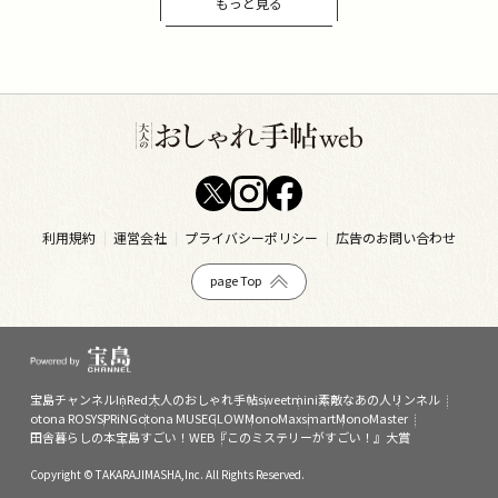
もっと見る
利用規約
運営会社
プライバシーポリシー
広告のお問い合わせ
page Top
宝島チャンネル
InRed
大人のおしゃれ手帖
sweet
mini
素敵なあの人
リンネル
otona ROSY
SPRiNG
otona MUSE
GLOW
MonoMax
smart
MonoMaster
田舎暮らしの本
宝島すごい！WEB
『このミステリーがすごい！』大賞
Copyright © TAKARAJIMASHA,Inc. All Rights Reserved.