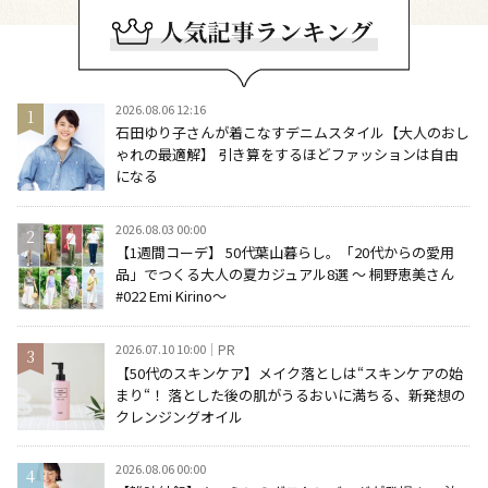
2026.08.06 12:16
石田ゆり子さんが着こなすデニムスタイル【大人のおし
ゃれの最適解】 引き算をするほどファッションは自由
になる
2026.08.03 00:00
【1週間コーデ】 50代葉山暮らし。「20代からの愛用
品」でつくる大人の夏カジュアル8選 ～ 桐野恵美さん
#022 Emi Kirino～
2026.07.10 10:00
PR
【50代のスキンケア】メイク落としは“スキンケアの始
まり“！ 落とした後の肌がうるおいに満ちる、新発想の
クレンジングオイル
2026.08.06 00:00