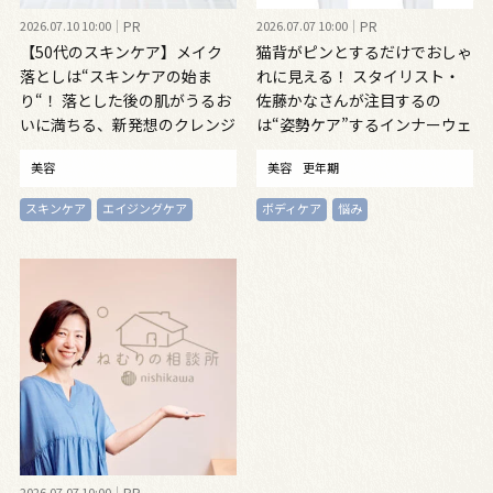
2026.07.10 10:00
PR
2026.07.07 10:00
PR
【50代のスキンケア】メイク
猫背がピンとするだけでおしゃ
落としは“スキンケアの始ま
れに見える！ スタイリスト・
り“！ 落とした後の肌がうるお
佐藤かなさんが注目するの
いに満ちる、新発想のクレンジ
は“姿勢ケア”するインナーウェ
ングオイル
ア
美容
美容
更年期
スキンケア
エイジングケア
ボディケア
悩み
2026.07.07 10:00
PR