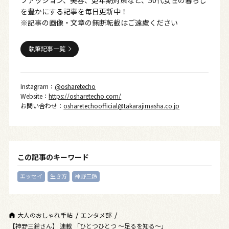
ファッション、美容、更年期対策など、50代女性の暮らし
を豊かにする記事を毎日更新中！
※記事の画像・文章の無断転載はご遠慮ください
執筆記事一覧
Instagram：
@osharetecho
Website：
https://osharetecho.com/
お問い合わせ：
osharetechoofficial@takarajimasha.co.jp
この記事のキーワード
エッセイ
生き方
神野三鈴
大人のおしゃれ手帖
エンタメ部
【神野三鈴さん】 連載 「ひとつひとつ 〜足るを知る〜」