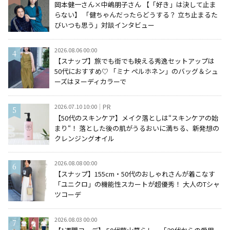
岡本健一さん×中嶋朋子さん 【「好き」は決して止ま
らない】 「健ちゃんだったらどうする？ 立ち止まるた
びいつも思う」対談インタビュー
2026.08.06 00:00
【スナップ】旅でも街でも映える秀逸セットアップは
50代におすすめ♡ 「ミナ ペルホネン」のバッグ＆シュ
ーズはヌーディカラーで
2026.07.10 10:00
PR
【50代のスキンケア】メイク落としは“スキンケアの始
まり“！ 落とした後の肌がうるおいに満ちる、新発想の
クレンジングオイル
2026.08.08 00:00
【スナップ】155cm・50代のおしゃれさんが着こなす
「ユニクロ」の機能性スカートが超優秀！ 大人のTシャ
ツコーデ
2026.08.03 00:00