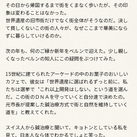
その日から帰国するまで街をくまなく歩いたが、その印
象は変わることはなかった。
世界遺産の旧市街だけでなく街全体がそうなのだ。決し
て貧しくないこの街の人々が、なぜここまで華美になら
ずに暮らしていけるのか。
次の年も、何のご縁か新年をベルンで迎えた。少し親し
くなったベルンの知人にこの疑問をぶつけてみた。
15世紀に建てられたアーケードの中のお菓子のおいしい
カフェで、彼女は「世界遺産に選ばれるずっと前に、私
たちは選挙で〝これ以上開発はしない〟という道を選ん
だ。この街のＤＮＡを守っていくと自分達で決めたの。
元市長が提案した鍼治療方式で街と自然を維持していく
道を」と教えてくれた。
スイス人から鍼治療と聞いて、キョトンとしている私を
見て、日本人なら体でわかるでしょと笑った。