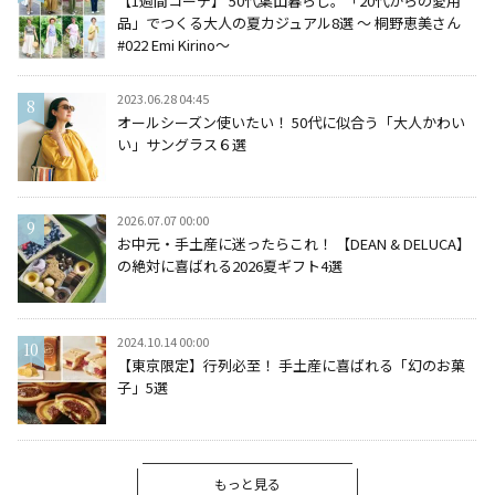
【1週間コーデ】 50代葉山暮らし。「20代からの愛用
品」でつくる大人の夏カジュアル8選 ～ 桐野恵美さん
#022 Emi Kirino～
2023.06.28 04:45
オールシーズン使いたい！ 50代に似合う「大人かわい
い」サングラス６選
2026.07.07 00:00
お中元・手土産に迷ったらこれ！ 【DEAN & DELUCA】
の絶対に喜ばれる2026夏ギフト4選
2024.10.14 00:00
【東京限定】行列必至！ 手土産に喜ばれる「幻のお菓
子」5選
もっと見る