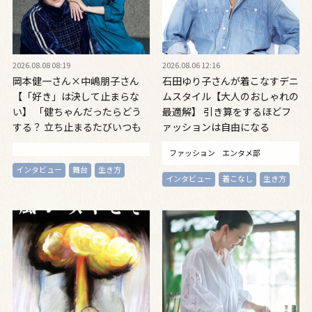
2026.08.08 08:19
2026.08.06 12:16
岡本健一さん×中嶋朋子さん
石田ゆり子さんが着こなすデニ
【「好き」は決して止まらな
ムスタイル【大人のおしゃれの
い】 「健ちゃんだったらどう
最適解】 引き算をするほどフ
する？ 立ち止まるたびいつも
ァッションは自由になる
思う」対談インタビュー
ファッション
エンタメ部
インタビュー
舞台
生き方
インタビュー
着こなし
生き方