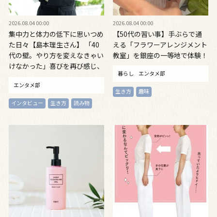
2026.08.04 00:00
2026.08.04 00:00
集中力と体力の低下に思いつめ
【50代の習い事】手ぶらで通
た日々【島本理生さん】 「40
える「フラワーアレンジメント
代の壁。やり方を変えなきゃい
教室」を銀座の一等地で体験！
けなかった」喜びを再び感じ、
暮らし
エンタメ部
自信を取り戻すまで
エンタメ部
生き方
趣味
インタビュー
生き方
読み物