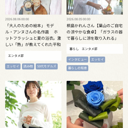
2026.08.06 00:00
2026.08.05 00:00
「大人のための絵本」 モデ
桐島かれんさん【葉山のご自宅
ル・アンヌさんの名作選 ホ
の涼やかな食卓】「ガラスの器
ットフラッシュと夏の浴衣。激
で暮らしに涼を取り入れる」
しい「熱」が教えてくれた平和
暮らし
エンタメ部
の絵本 ～『風が吹くとき』
エンタメ部
『やばっ！』～vol.47
インタビュー
エッセイ
エッセイ
読み物
50代モデルズ
暮らしの知恵