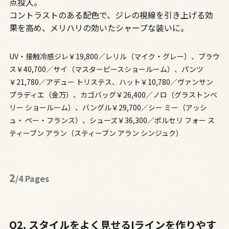
点投入。
コントラストのある配色で、ジレの視線を引き上げる効
果を高め、メリハリの効いたシャープな装いに。
UV・接触冷感ジレ￥19,800／レリル（マイク・グレー）、ブラウ
ス￥40,700／サイ（マスターピースショールーム）、パンツ
￥21,780／アデュー トリステス、ハット￥10,780／ヴァンサン
プラディエ（金万）、カゴバッグ￥26,400／ノロ（グラストンベ
リー ショールーム）、バングル￥29,700／シー ミー（アッシ
ュ・ ペー・フランス）、シューズ￥36,300／ポルセリ フォー ス
ティーブン アラン（スティーブン アラン シンジュク）
2
/4 Pages
Q2. スタイルをよく見せるIラインを作りやす