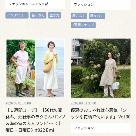
ファッション
エンタメ部
ファッション
インタビュー
着こなし
生き方
着こなし
着まわし
1週間スナップ
2026.08.01 00:00
2026.08.01 00:00
【１週間コーデ】 ［50代の夏
優恵のおしゃれは心意気 「シ
休み］畑仕事のラクちんパンツ
ックな花柄で伺います」 Vol.30
＆海の家の大人ワンピ ～〈土
ファッション
曜日・日曜日〉#022 Emi