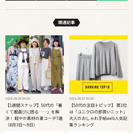
関連記事
2026.08.09 00:00
2026.08.07 00:00
【1週間スナップ】50代の「暑
【50代の注目トピック】 第1位
くて服選びに困る……」を解
は「ユニクロの即買いニット」
決！ 軽やか素材の夏コーデ7選
大人のおしゃれ手帖web人気記
（8月3日～9日）
事ランキング