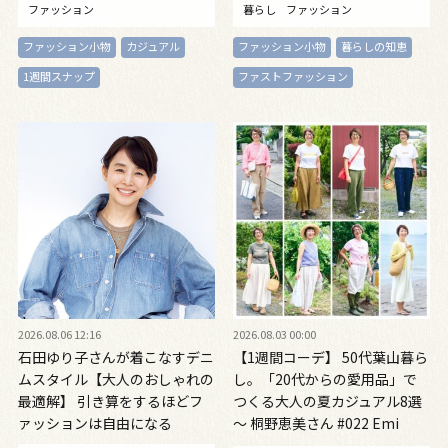
ファッション
暮らし
ファッション
ファッション小物
カジュアル
ファッション小物
暮らしの知恵
1週間スナップ
ファストファッション
2026.08.06 12:16
2026.08.03 00:00
石田ゆり子さんが着こなすデニ
【1週間コーデ】 50代葉山暮ら
ムスタイル【大人のおしゃれの
し。「20代からの愛用品」で
最適解】 引き算をするほどフ
つくる大人の夏カジュアル8選
ァッションは自由になる
～ 桐野恵美さん #022 Emi
Kirino～