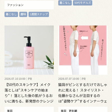
Kirino～
着こなし
50代モデルズ
ファッション
着こなし
趣味
1週間スナップ
2026.07.10 10:00
PR
2026.07.07 10:00
PR
【50代のスキンケア】メイク
猫背がピンとするだけでおしゃ
落としは“スキンケアの始ま
れに見える！ スタイリスト・
り“！ 落とした後の肌がうるお
佐藤かなさんが注目するの
いに満ちる、新発想のクレンジ
は“姿勢ケア”するインナーウェ
ングオイル
ア
美容
美容
更年期