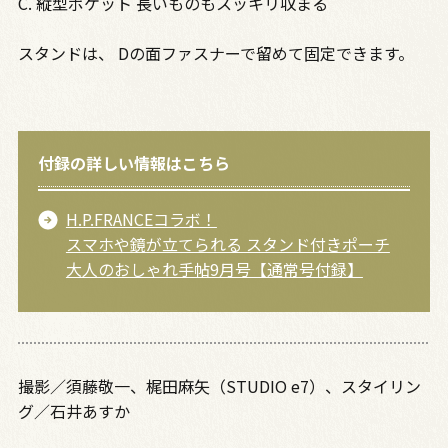
C. 縦型ポケット 長いものもスッキリ収まる
スタンドは、 Dの面ファスナーで留めて固定できます。
付録の詳しい情報はこちら
H.P.FRANCEコラボ！
スマホや鏡が立てられる スタンド付きポーチ
大人のおしゃれ手帖9月号【通常号付録】
撮影／須藤敬一、梶田麻矢（STUDIO e7）、スタイリン
グ／石井あすか