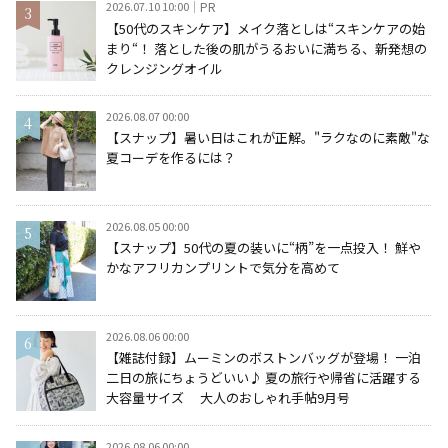
2026.07.10 10:00
PR
【50代のスキンケア】メイク落としは“スキンケアの始
まり“！ 落とした後の肌がうるおいに満ちる、新発想の
クレンジングオイル
2026.08.07 00:00
【スナップ】暑い日はこれが正解。"ラクなのに素敵"な
夏コーデを作るには？
2026.08.05 00:00
【スナップ】50代の夏の装いに“柄”を一点投入！ 鮮や
かなアフリカンプリントで気分を高めて
2026.08.06 00:00
【雑誌付録】ムーミンのボストンバッグが登場！ 一泊
二日の旅にちょうどいい♪ 夏の旅行や帰省に活躍する
大容量サイズ 大人のおしゃれ手帖9月号
2026.08.06 00:00