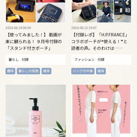
2024.08.19 00:00
2024.08.15 19:07
【使ってみました！】 動画が
【付録レポ】「H.P.FRANCE」
楽に観られる！ ９月号付録の
コラボポーチが❝使える！❞と
「スタンド付きポーチ」
読者の声。そのわけは……
暮らし
付録
ファッション
付録
趣味
暮らしの知恵
雑貨
バッグの中身
雑貨