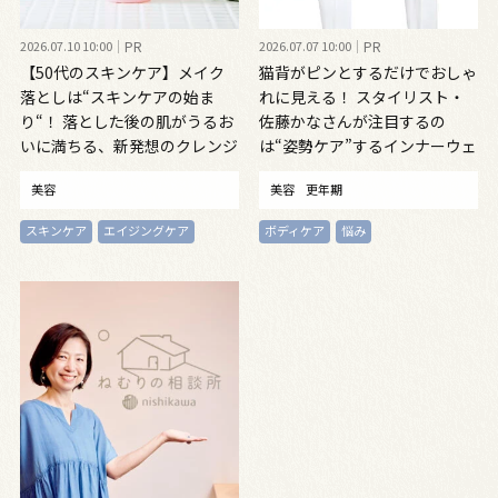
2026.07.10 10:00
PR
2026.07.07 10:00
PR
【50代のスキンケア】メイク
猫背がピンとするだけでおしゃ
落としは“スキンケアの始ま
れに見える！ スタイリスト・
り“！ 落とした後の肌がうるお
佐藤かなさんが注目するの
いに満ちる、新発想のクレンジ
は“姿勢ケア”するインナーウェ
ングオイル
ア
美容
美容
更年期
スキンケア
エイジングケア
ボディケア
悩み